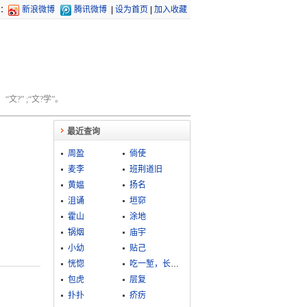
：
新浪微博
腾讯微博
|
设为首页
|
加入收藏
文?” ;“文?学”。
最近查询
周盈
倘使
麦李
班荆道旧
黄媪
扬名
沮诵
垣窌
霍山
涂地
锅烟
庙宇
小幼
贴己
恍惚
吃一堑，长一智
包虎
层复
扑扑
疥疠