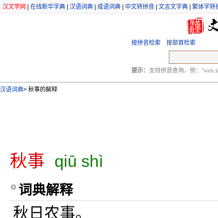
汉文学网
|
在线新华字典
|
汉语词典
|
成语词典
|
中文转拼音
|
文言文字典
|
繁体字转
按拼音检索
按部首检索
提示：
支持拼音查询，例：“wen xu
汉语词典
>
秋事的解释
秋事
qiū shì
词典解释
秋日农事。