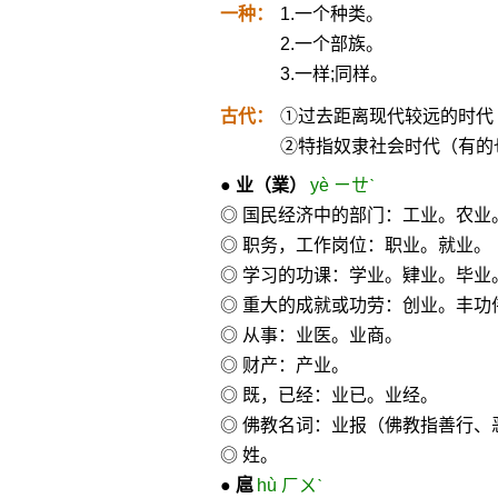
一种：
1.一个种类。
2.一个部族。
3.一样;同样。
古代：
①过去距离现代较远的时代
②特指奴隶社会时代（有的
●
业
（業）
yè ㄧㄝˋ
◎ 国民经济中的部门：工业。农业
◎ 职务，工作岗位：职业。就业。
◎ 学习的功课：学业。肄业。毕业
◎ 重大的成就或功劳：创业。丰功
◎ 从事：业医。业商。
◎ 财产：产业。
◎ 既，已经：业已。业经。
◎ 佛教名词：业报（佛教指善行、
◎ 姓。
●
扈
hù ㄏㄨˋ