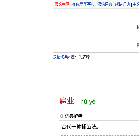
汉文学网
|
在线新华字典
|
汉语词典
|
成语词典
|
中
汉语词典
>
扈业的解释
扈业
hù yè
词典解释
古代一种捕鱼法。