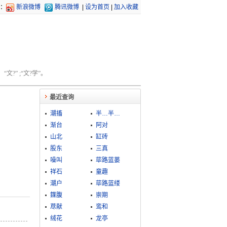
：
新浪微博
腾讯微博
|
设为首页
|
加入收藏
文?” ;“文?学”。
最近查询
潮搐
半…半…
渐台
阿对
山北
缸砖
股东
三真
噪叫
荜路蓝蒌
祥石
童趣
潮户
荜路蓝缕
鍱腹
崇期
荩献
鸾和
绒花
龙亭