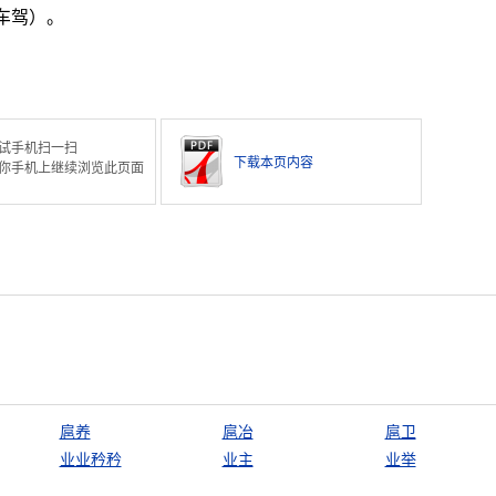
车驾）。
试手机扫一扫
下载本页内容
你手机上继续浏览此页面
扈养
扈冶
扈卫
业业矜矜
业主
业举