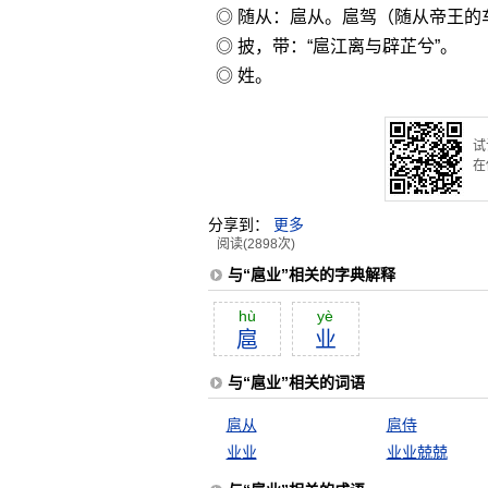
◎ 随从：扈从。扈驾（随从帝王的
◎ 披，带：“扈江离与辟芷兮”。
◎ 姓。
试
在
分享到：
更多
阅读(2898次)
与“扈业”相关的字典解释
hù
yè
扈
业
与“扈业”相关的词语
扈从
扈侍
业业
业业兢兢