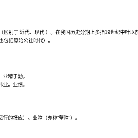
（区别于‘近代、现代’）。在我国历史分期上多指19世纪中叶以
也包括原始公社时代）。
。
。业精于勤。
伟业。业绩。
恶行的报应）。业障（亦称“孽障”）。