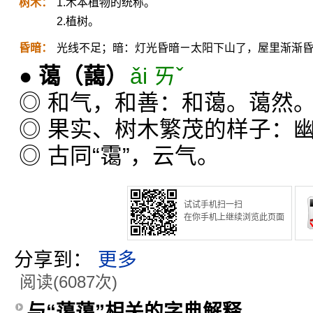
树木：
1.木本植物的统称。
2.植树。
昏暗：
光线不足；暗：灯光昏暗ㄧ太阳下山了，屋里渐渐
●
蔼
（藹）
ǎi ㄞˇ
◎ 和气，和善：和蔼。蔼然
◎ 果实、树木繁茂的样子：
◎ 古同“霭”，云气。
试试手机扫一扫
在你手机上继续浏览此页面
分享到：
更多
阅读(6087次)
与“蔼蔼”相关的字典解释