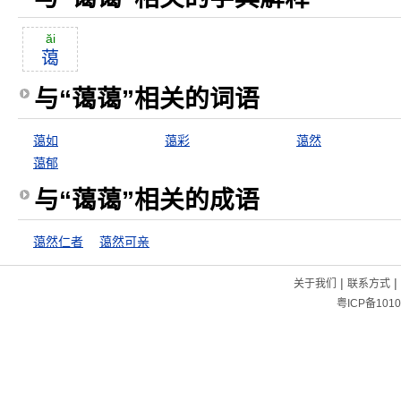
ăi
蔼
与“蔼蔼”相关的词语
蔼如
蔼彩
蔼然
蔼郁
与“蔼蔼”相关的成语
蔼然仁者
蔼然可亲
|
|
关于我们
联系方式
粤ICP备1010