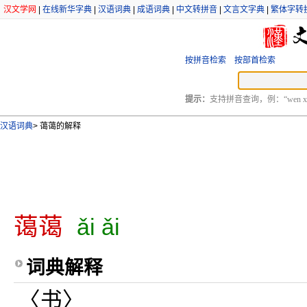
汉文学网
|
在线新华字典
|
汉语词典
|
成语词典
|
中文转拼音
|
文言文字典
|
繁体字转
按拼音检索
按部首检索
提示：
支持拼音查询，例：“wen xu
汉语词典
>
蔼蔼的解释
蔼蔼
ǎi ǎi
词典解释
〈书〉