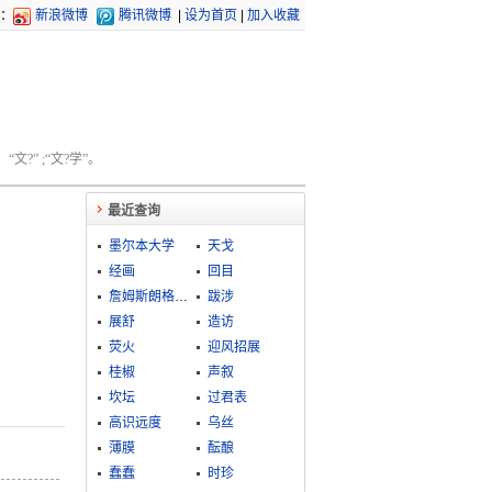
：
新浪微博
腾讯微博
|
设为首页
|
加入收藏
文?” ;“文?学”。
最近查询
墨尔本大学
天戈
经画
回目
詹姆斯朗格情绪说
跋涉
展舒
造访
荧火
迎风招展
桂椒
声叙
坎坛
过君表
高识远度
乌丝
薄膜
酝酿
蠢蠢
时珍