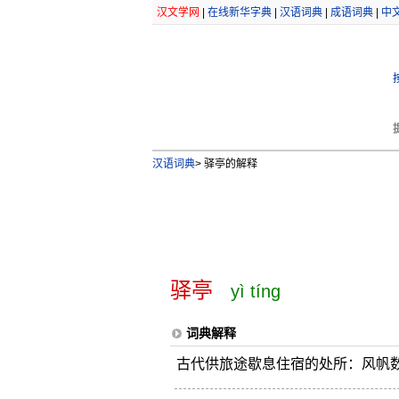
汉文学网
|
在线新华字典
|
汉语词典
|
成语词典
|
中
汉语词典
>
驿亭的解释
驿亭
yì tíng
词典解释
古代供旅途歇息住宿的处所：风帆