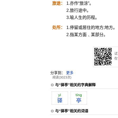
旅途：
1.亦作“旅涂”。
2.旅行途中。
3.喻人生的历程。
处所：
1.停留或居住的地方;地方。
2.指某方面﹑某部分。
试
在
分享到：
更多
阅读(3023次)
与“驿亭”相关的字典解释
yì
tíng
驿
亭
与“驿亭”相关的词语