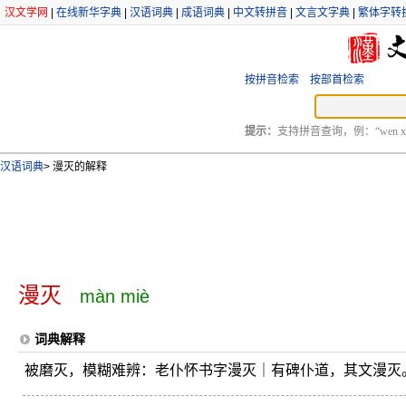
汉文学网
|
在线新华字典
|
汉语词典
|
成语词典
|
中文转拼音
|
文言文字典
|
繁体字转
按拼音检索
按部首检索
提示：
支持拼音查询，例：“wen xu
汉语词典
>
漫灭的解释
漫灭
màn miè
词典解释
被磨灭，模糊难辨：老仆怀书字漫灭｜有碑仆道，其文漫灭