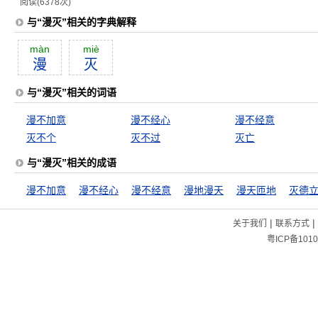
阅读(6378次)
与“漫灭”相关的字典解释
màn
miè
漫
灭
与“漫灭”相关的词语
漫不加意
漫不经心
漫不经意
灭不个
灭不过
灭亡
与“漫灭”相关的成语
漫不加意
漫不经心
漫不经意
漫地漫天
漫天匝地
灭德
|
|
关于我们
联系方式
粤ICP备1010