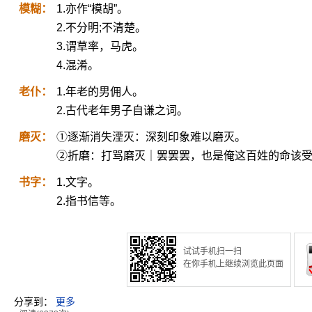
模糊：
1.亦作“模胡”。
2.不分明;不清楚。
3.谓草率，马虎。
4.混淆。
老仆：
1.年老的男佣人。
2.古代老年男子自谦之词。
磨灭：
①逐渐消失湮灭：深刻印象难以磨灭。
②折磨：打骂磨灭｜罢罢罢，也是俺这百姓的命该受
书字：
1.文字。
2.指书信等。
试试手机扫一扫
在你手机上继续浏览此页面
分享到：
更多