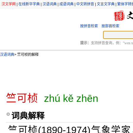
汉文学网
|
在线新华字典
|
汉语词典
|
成语词典
|
中文转拼音
|
文言文字典
|
繁体字转
按拼音检索
按部首检索
提示：
支持拼音查询，例：“wen xu
汉语词典
>
竺可桢的解释
竺可桢
zhú kě zhēn
词典解释
竺可桢(1890-1974)气