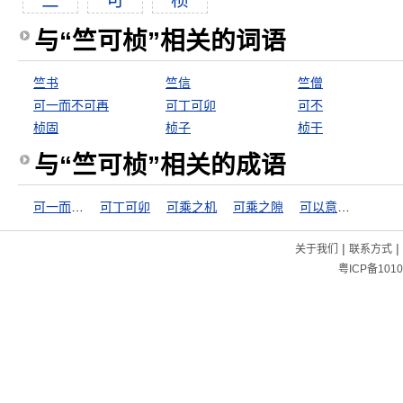
竺
可
桢
与“竺可桢”相关的词语
竺书
竺信
竺僧
可一而不可再
可丁可卯
可不
桢固
桢子
桢干
与“竺可桢”相关的成语
可一而不可再
可丁可卯
可乘之机
可乘之隙
可以意会，不可言传
|
|
关于我们
联系方式
粤ICP备1010