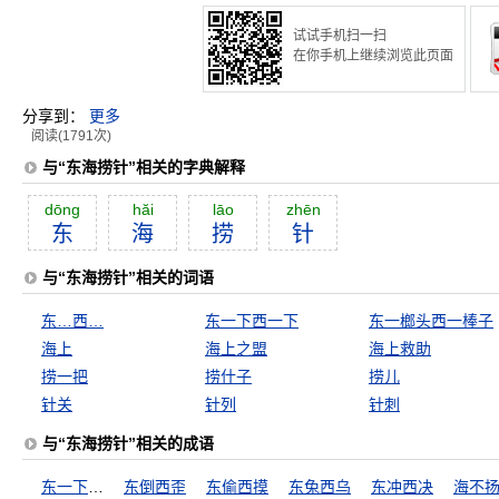
试试手机扫一扫
在你手机上继续浏览此页面
分享到：
更多
阅读(1791次)
与“东海捞针”相关的字典解释
dōng
hăi
lāo
zhēn
东
海
捞
针
与“东海捞针”相关的词语
东…西…
东一下西一下
东一榔头西一棒子
海上
海上之盟
海上救助
捞一把
捞什子
捞儿
针关
针列
针刺
与“东海捞针”相关的成语
东一下西一下
东倒西歪
东偷西摸
东兔西乌
东冲西决
海不