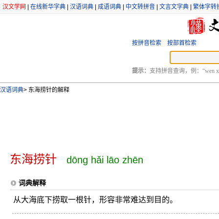
汉文学网
|
在线新华字典
|
汉语词典
|
成语词典
|
中文转拼音
|
文言文字典
|
繁体字转
按拼音检索
按部首检索
提示：
支持拼音查询，例：“wen xu
汉语词典
>
东海捞针的解释
东海捞针
dōng hǎi lāo zhēn
词典解释
从大海底下捞取一根针，形容非常难达到目的。