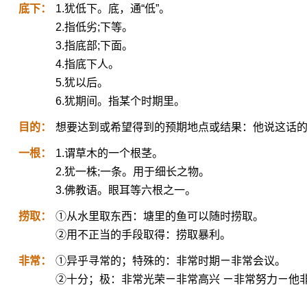
底下：
1.犹低下。底，通“低”。
2.指低劣;下等。
3.指底部;下面。
4.指底下人。
5.犹以后。
6.犹期间。指某个时期里。
目的：
想要达到或希望得到的预期地点或结果：他说这话
一根：
1.谓草木的一个根茎。
2.犹一株;一条。用于细长之物。
3.佛教语。眼耳等六根之一。
捞取：
①从水里取东西：塘里的鱼可以随时捞取。
②用不正当的手段取得：捞取暴利。
非常：
①异乎寻常的；特殊的：非常时期ㄧ非常会议。
②十分；极：非常光荣ㄧ非常高兴 ㄧ非常努力ㄧ他