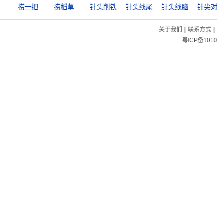
捞一把
捞稻草
针头削铁
针头线尾
针头线脑
|
|
关于我们
联系方式
粤ICP备1010