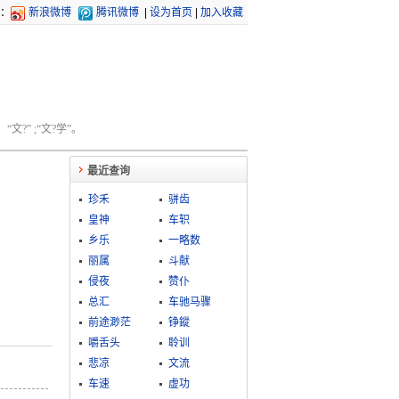
：
新浪微博
腾讯微博
|
设为首页
|
加入收藏
文?” ;“文?学”。
最近查询
珍禾
骈齿
皇神
车轵
乡乐
一略数
丽属
斗献
侵夜
赞仆
总汇
车驰马骤
前途渺茫
铮鏦
嚼舌头
聆训
悲凉
文流
车速
虚功