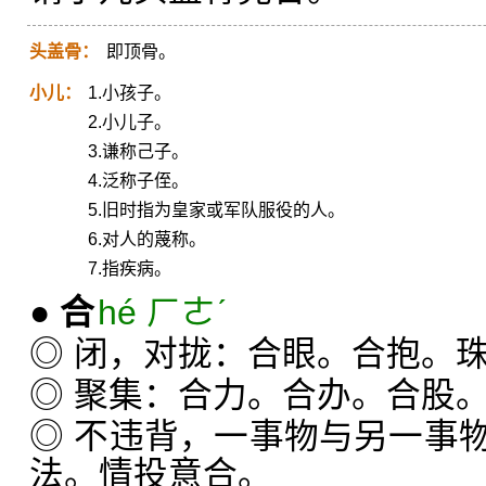
头盖骨：
即顶骨。
小儿：
1.小孩子。
2.小儿子。
3.谦称己子。
4.泛称子侄。
5.旧时指为皇家或军队服役的人。
6.对人的蔑称。
7.指疾病。
●
合
hé ㄏㄜˊ
◎ 闭，对拢：合眼。合抱。
◎ 聚集：合力。合办。合股
◎ 不违背，一事物与另一事
法。情投意合。