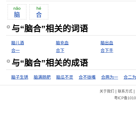
năo
hé
脑
合
与“脑合”相关的词语
脑儿酒
脑充血
脑出血
合一
合下
合下手
与“脑合”相关的成语
脑子生锈
脑满肠肥
脑瓜不灵
合不拢嘴
合两为一
合二
|
|
关于我们
联系方式
粤ICP备1010