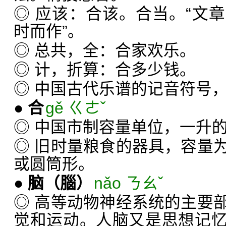
◎ 应该：合该。合当。“文
时而作”。
◎ 总共，全：合家欢乐。
◎ 计，折算：合多少钱。
◎ 中国古代乐谱的记音符号，
●
合
gě ㄍㄜˇ
◎ 中国市制容量单位，一升
◎ 旧时量粮食的器具，容量
或圆筒形。
●
脑
（腦）
nǎo ㄋㄠˇ
◎ 高等动物神经系统的主要
觉和运动。人脑又是思想记