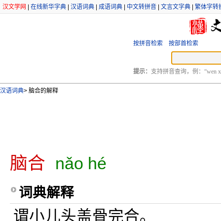
汉文学网
|
在线新华字典
|
汉语词典
|
成语词典
|
中文转拼音
|
文言文字典
|
繁体字转
按拼音检索
按部首检索
提示：
支持拼音查询，例：“wen xu
汉语词典
>
脑合的解释
脑合
nǎo hé
词典解释
谓小儿头盖骨完合。