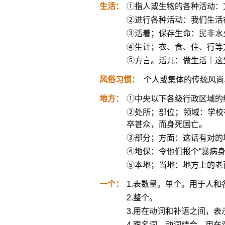
生活：
①指人或生物的各种活动：
②进行各种活动：我们生活
③活着；保存生命：民非水
④生计；衣、食、住、行等
⑤方言。活儿：做生活｜这
风俗习惯：
个人或集体的传统风尚
地方：
①中央以下各级行政区域的
②处所；部位；领域：学校
卒甚众，而身死国亡。
③部分；方面：这话有对的
④地保：令他们报个“暴病
⑤本地；当地：地方上的老
一个：
1.表数量。单个。用于人和
2.整个。
3.用在动词和补语之间，表
4.跟名词﹑动词结合，用