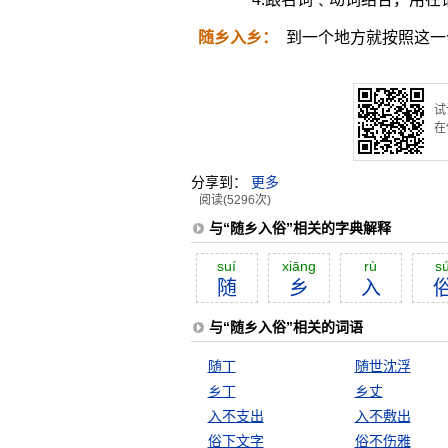
随乡入乡：
到一个地方就按照这一
试
在
分享到：
更多
阅读(5296次)
与“随乡入俗”相关的字典解释
suí
xiāng
rù
s
随
乡
入
与“随乡入俗”相关的词语
随丁
随世沈浮
乡丁
乡丈
入不支出
入不敷出
俗下文字
俗不伤雅