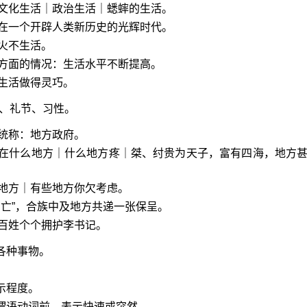
文化生活｜政治生活｜蟋蟀的生活。
在一个开辟人类新历史的光辉时代。
火不生活。
方面的情况：生活水平不断提高。
生活做得灵巧。
、礼节、习性。
统称：地方政府。
在什么地方｜什么地方疼｜桀、纣贵为天子，富有四海，地方
地方｜有些地方你欠考虑。
身亡”，合族中及地方共递一张保呈。
百姓个个拥护李书记。
各种事物。
示程度。
在谓语动词前，表示快速或突然。