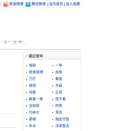
：
新浪微博
腾讯微博
|
设为首页
|
加入收藏
文?” ;“文?学”。
最近查询
啮缺
一举
俯首就缚
血账
刀芒
鬀度
赫烜
木蝱
闲客
丘垤
聊备一格
怪不着
念奴娇
同秀
归来引
青及
紧缩
竭忠尽智
补水
浮来暂去