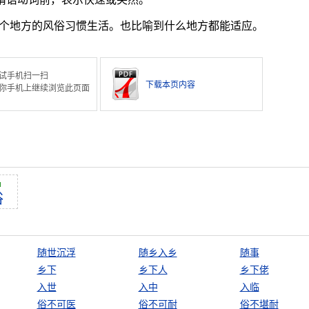
个地方的风俗习惯生活。也比喻到什么地方都能适应。
试手机扫一扫
下载本页内容
你手机上继续浏览此页面
ú
俗
随世沉浮
随乡入乡
随事
乡下
乡下人
乡下佬
入世
入中
入临
俗不可医
俗不可耐
俗不堪耐