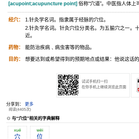
[acupoint;acupuncture point]
俗称“穴道”。中医指人体上
经穴：
1.针灸学名词。指隶属于经脉的穴位。
2.针灸学名词。针灸穴位分类名。为五腧穴之一。
近。
药物：
能防治疾病﹑病虫害等的物品。
目的：
想要达到或希望得到的预期地点或结果：他说这话
试试手机扫一扫
在你手机上继续浏览此页面
分享到：
更多
阅读(4405次)
与“穴位”相关的字典解释
xué
wèi
穴
位