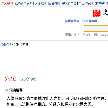
汉文学网
|
在线新华字典
|
汉语词典
|
成语词典
|
中文转拼音
|
文言文字典
|
繁体字转
按拼音检索
按部首检索
提示：
支持拼音查询，例：“wen xu
汉语词典
>
穴位的解释
穴位
xué wèi
词典解释
人体脏腑经络气血输注出入之处。可反映各脏腑经络生理
刺激，以达到治疗目的。分经穴和经外奇穴两大类。