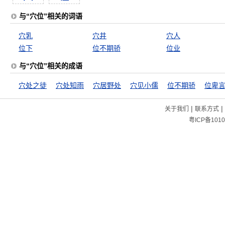
与“穴位”相关的词语
穴乳
穴井
穴人
位下
位不期骄
位业
与“穴位”相关的成语
穴处之徒
穴处知雨
穴居野处
穴见小儒
位不期骄
位卑
|
|
关于我们
联系方式
粤ICP备1010