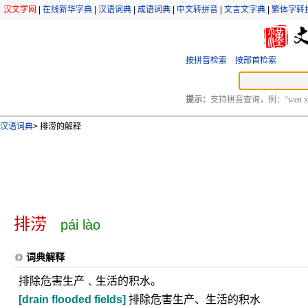
汉文学网
|
在线新华字典
|
汉语词典
|
成语词典
|
中文转拼音
|
文言文字典
|
繁体字转
按拼音检索
按部首检索
提示：
支持拼音查询，例：“wen xu
汉语词典
>
排涝的解释
排涝
pái lào
词典解释
排除危害生产﹑生活的积水。
[drain flooded fields]
排除危害生产、生活的积水