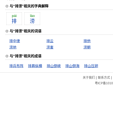
与“排涝”相关的字典解释
pái
lào
排
涝
与“排涝”相关的词语
排中律
排云
排他
涝地
涝害
涝朝
与“排涝”相关的成语
排兵布阵
排奡纵横
排山倒峡
排山倒海
排山压卵
|
|
关于我们
联系方式
粤ICP备1010