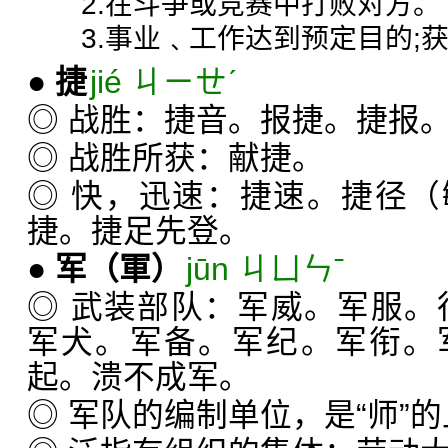
2.在斗争或竞赛中打败对方。
3.事业﹑工作达到预定目的;
●
捷
jié ㄐㄧㄝˊ
◎ 战胜：捷音。报捷。捷报
◎ 战胜所获：献捷。
◎ 快，迅速：捷速。捷径
捷。捷足先登。
●
军
（軍）
jūn ㄐㄩㄣˉ
◎ 武装部队：军威。军服。
军犬。军备。军纪。军衔。
起。溃不成军。
◎ 军队的编制单位，是“师”