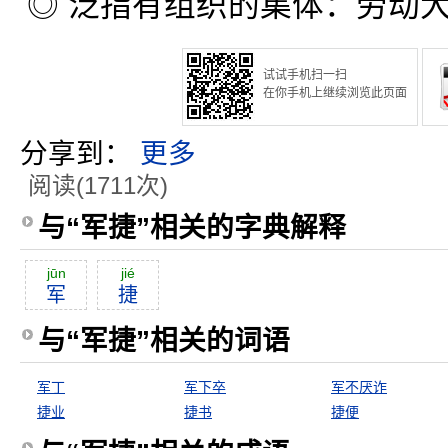
◎ 泛指有组织的集体：劳动
试试手机扫一扫
在你手机上继续浏览此页面
分享到：
更多
阅读(1711次)
与“军捷”相关的字典解释
jūn
jié
军
捷
与“军捷”相关的词语
军丁
军下卒
军不厌诈
捷业
捷书
捷便