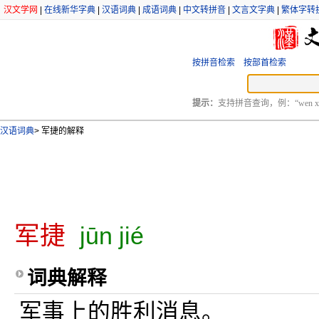
汉文学网
|
在线新华字典
|
汉语词典
|
成语词典
|
中文转拼音
|
文言文字典
|
繁体字转
按拼音检索
按部首检索
提示：
支持拼音查询，例：“wen xu
汉语词典
>
军捷的解释
军捷
jūn jié
词典解释
军事上的胜利消息。