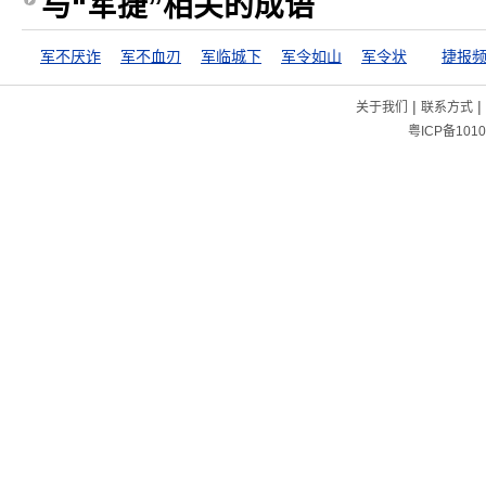
与“军捷”相关的成语
军不厌诈
军不血刃
军临城下
军令如山
军令状
捷报
|
|
关于我们
联系方式
粤ICP备1010