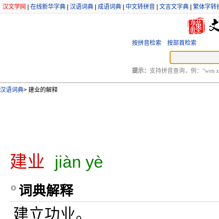
汉文学网
|
在线新华字典
|
汉语词典
|
成语词典
|
中文转拼音
|
文言文字典
|
繁体字转
按拼音检索
按部首检索
提示：
支持拼音查询，例：“wen xu
汉语词典
>
建业的解释
建业
jiàn yè
词典解释
建立功业。