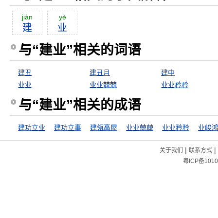
jiàn
yè
建
业
与“建业”相关的词语
建丑
建丑月
建中
业业
业业兢兢
业业矜矜
与“建业”相关的成语
建功立业
建功立事
建瓴高屋
业业兢兢
业业矜矜
业峻
|
|
关于我们
联系方式
粤ICP备1010