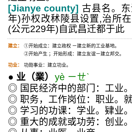
[Jianye county]
古县名。东汉
年)孙权改秫陵县设置,治所
(公元229年)自武昌迁都于此
建立：
①开始成立：建立政权 ㄧ建立新的工业基地。
②开始产生 ；开始形成：建立友谊ㄧ建立邦交。
功业：
功勋事业：建立功业。
●
业
（業）
yè ㄧㄝˋ
◎ 国民经济中的部门：工业
◎ 职务，工作岗位：职业。
◎ 学习的功课：学业。肄业
◎ 重大的成就或功劳：创业