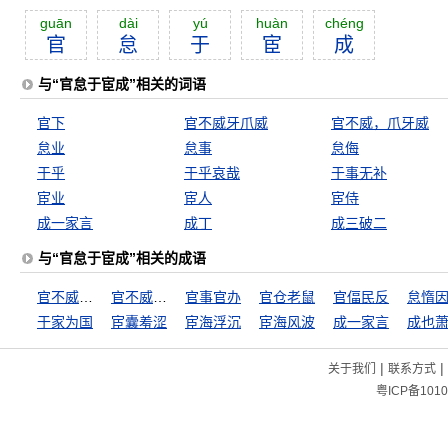
guān
dài
yú
huàn
chéng
官
怠
于
宦
成
与“官怠于宦成”相关的词语
官下
官不威牙爪威
官不威，爪牙威
怠业
怠事
怠侮
于乎
于乎哀哉
于事无补
宦业
宦人
宦侍
成一家言
成丁
成三破二
与“官怠于宦成”相关的成语
官不威，爪牙威
官不威，牙爪威
官事官办
官仓老鼠
官偪民反
怠惰
于家为国
宦囊羞涩
宦海浮沉
宦海风波
成一家言
|
|
关于我们
联系方式
粤ICP备1010