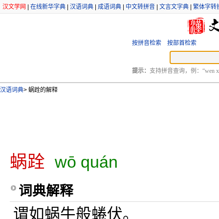
汉文学网
|
在线新华字典
|
汉语词典
|
成语词典
|
中文转拼音
|
文言文字典
|
繁体字转
按拼音检索
按部首检索
提示：
支持拼音查询，例：“wen xu
汉语词典
>
蜗跧的解释
蜗跧
wō quán
词典解释
谓如蜗牛般蜷伏。