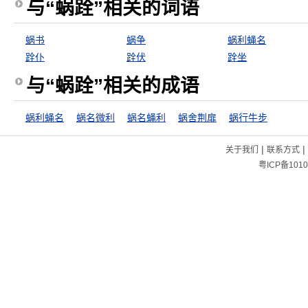
与“蜗跧”相关的词语
蜗书
蜗争
蜗利蝇名
跧仆
跧伏
跧坐
与“蜗跧”相关的成语
蜗利蝇名
蜗名微利
蜗名蝇利
蜗舍荆扉
蜗行牛步
|
|
关于我们
联系方式
粤ICP备1010