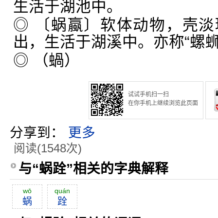
生活于湖池中。
◎ 〔蜗蠃〕软体动物，壳
出，生活于湖溪中。亦称“螺蛳
◎ （蝸）
试试手机扫一扫
在你手机上继续浏览此页面
分享到：
更多
阅读(1548次)
与“蜗跧”相关的字典解释
wō
quán
蜗
跧