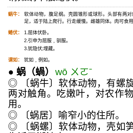
蜗牛：
软体动物，腹足纲。壳圆锥形或球形。头部有两对
足，适于陆上爬行。行走缓慢。雌雄同体。肉可食
蜷伏：
1.屈体伏卧。
2.引申为屈服﹐驯服。
3.犹隐伏;埋藏。
谓如：
犹如﹐例如。
●
蜗
（蝸）
wō ㄨㄛˉ
◎ 〔蜗牛〕软体动物，有螺
两对触角。吃嫩叶，对农作
用。
◎ 〔蜗居〕喻窄小的住所。
◎ 〔蜗螺〕软体动物，壳如