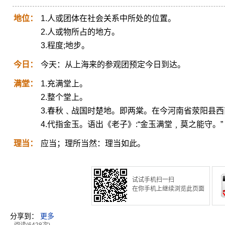
地位：
1.人或团体在社会关系中所处的位置。
2.人或物所占的地方。
3.程度;地步。
今日：
今天：从上海来的参观团预定今日到达。
满堂：
1.充满堂上。
2.整个堂上。
3.春秋﹑战国时楚地。即两棠。在今河南省荥阳县
4.代指金玉。语出《老子》:“金玉满堂﹐莫之能守。”
理当：
应当；理所当然：理当如此。
试试手机扫一扫
在你手机上继续浏览此页面
分享到：
更多