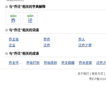
阅读(6428次)
与“乔迁”相关的字典解释
qiáo
qiān
乔
迁
与“乔迁”相关的词语
乔主张
乔乔
乔人
迁业
迁乔
迁乔之望
与“乔迁”相关的成语
乔太守乱点鸳鸯谱
乔妆打扮
乔妆改扮
乔文假醋
乔木世家
迁乔
|
|
关于我们
联系方式
粤ICP备1010