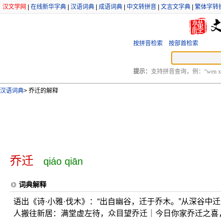
汉文学网
|
在线新华字典
|
汉语词典
|
成语词典
|
中文转拼音
|
文言文字典
|
繁体字转
按拼音检索
按部首检索
提示：
支持拼音查询，例：“wen xu
汉语词典
>
乔迁的解释
乔迁
qiáo qiān
词典解释
语出《诗·小雅·伐木》：“出自幽谷，迁于乔木。”从深谷中
人搬往新居：满堂虚左待，众目望乔迁｜今日你家乔迁之喜