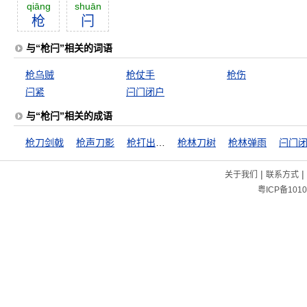
qiāng
shuān
枪
闩
与“枪闩”相关的词语
枪乌贼
枪仗手
枪伤
闩紧
闩门闭户
与“枪闩”相关的成语
枪刀剑戟
枪声刀影
枪打出头鸟
枪林刀树
枪林弹雨
闩门
|
|
关于我们
联系方式
粤ICP备1010