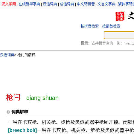
汉文学网
|
在线新华字典
|
汉语词典
|
成语词典
|
中文转拼音
|
文言文字典
|
繁体字转
按拼音检索
按部首检索
提示：
支持拼音查询，例：“wen xu
汉语词典
>
枪闩的解释
枪闩
qiāng shuān
词典解释
一种在卡宾枪、机关枪、步枪及类似武器中枪尾开锁、闭锁
[breech bolt]
一种在卡宾枪、机关枪、步枪及类似武器中枪