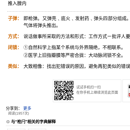
推入膛内
子弹：
即枪弹。又弹壳﹑底火﹑发射药﹑弹头四部分组成
气体将弹头推出。
方式：
说话做事所采取的方法和形式：工作方式ㄧ批评人
闭锁：
①自然科学上指某个系统与外界隔绝，不相联系。
②医学上旧指瓣膜等严密合拢：大动脉闭锁不全。
类似：
大致相像：找出犯错误的原因，避免再犯类似的错
试试手机扫一扫
在你手机上继续浏览此页面
分享到：
更多
阅读(1957次)
与“枪闩”相关的字典解释