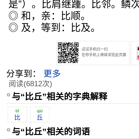
是”）。比肩继踵。比邻。鳞
◎ 和，亲：比顺。
◎ 及，等到：比及。
试试手机扫一扫
在你手机上继续浏览此页面
分享到：
更多
阅读(6812次)
与“比丘”相关的字典解释
bĭ
qiū
比
丘
与“比丘”相关的词语