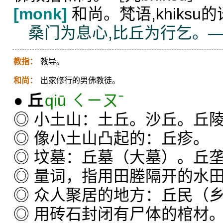
[monk]
和尚。梵语,khiksu
桑门为息心,比丘为行乞。—
教指：
教导。
和尚：
出家修行的男佛教徒。
●
丘
qiū ㄑㄧㄡˉ
◎ 小土山：土丘。沙丘。丘
◎ 像小土山凸起的：丘疹。
◎ 坟墓：丘墓（大墓）。丘
◎ 量词，指用田塍隔开的水
◎ 众人聚居的地方：丘民（
◎ 用砖石封闭有尸体的棺材