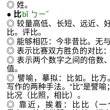
◎ 姓。
●
比
bǐ ㄅㄧˇ
◎ 较量高低、长短、远近、
比。评比。
◎ 能够相匹：今非昔比。无
◎ 表示比赛双方胜负的对比
◎ 表示两个数字之间的倍数
值。
◎ 譬喻，摹拟：比如。比方
写作的两种手法。“比”是譬喻
比况（比照，相比）。
◎ 靠近，挨着：比比（一