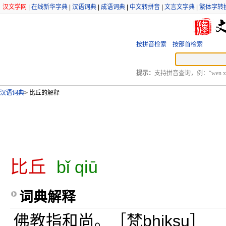
汉文学网
|
在线新华字典
|
汉语词典
|
成语词典
|
中文转拼音
|
文言文字典
|
繁体字转
按拼音检索
按部首检索
提示：
支持拼音查询，例：“wen xu
汉语词典
>
比丘的解释
比丘
bǐ qiū
词典解释
佛教指和尚。［梵bhiksu］