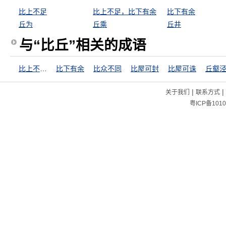
比上不足
比上不足，比下有余
比下有余
丘为
丘乘
丘井
与“比丘”相关的成语
比上不足，比下有余
比下有余
比众不同
比屋可封
比屋可诛
丘壑
|
|
关于我们
联系方式
粤ICP备1010