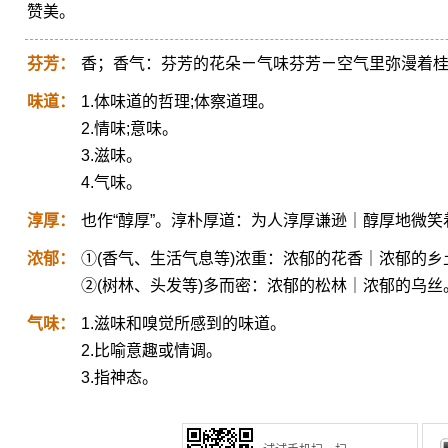
赞美。
芬芳：
香；香气：芬芳的花朵ㄧ气味芬芳ㄧ空气里弥漫着
味道：
1.体味道的哲理;体察道理。
2.情味;意味。
3.滋味。
4.气味。
淳厚：
也作“醇厚”。淳朴厚道：为人淳厚谦逊｜醇厚地微笑
浓郁：
①(香气、生活气息等)浓重：浓郁的花香｜浓郁的乡
②(树林、头发等)多而密：浓郁的松林｜浓郁的乌丝
气味：
1.滋味和嗅觉所感到的味道。
2.比喻意趣或情调。
3.指神态。