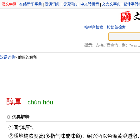
汉文学网
|
在线新华字典
|
汉语词典
|
成语词典
|
中文转拼音
|
文言文字典
|
繁体字转
按拼音检索
按部首检索
提示：
支持拼音查询，例：“wen xu
汉语词典
>
醇厚的解释
醇厚
chún hòu
词典解释
①同“淳厚”。
②质地纯浓度高(多指气味或味道)：绍兴酒以色泽黄澄透