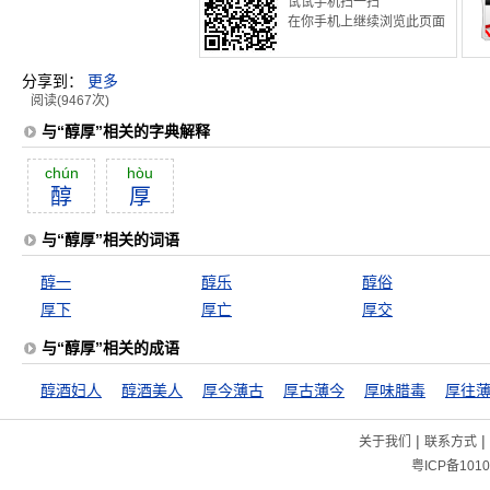
试试手机扫一扫
在你手机上继续浏览此页面
分享到：
更多
阅读(9467次)
与“醇厚”相关的字典解释
chún
hòu
醇
厚
与“醇厚”相关的词语
醇一
醇乐
醇俗
厚下
厚亡
厚交
与“醇厚”相关的成语
醇酒妇人
醇酒美人
厚今薄古
厚古薄今
厚味腊毒
厚往
|
|
关于我们
联系方式
粤ICP备1010