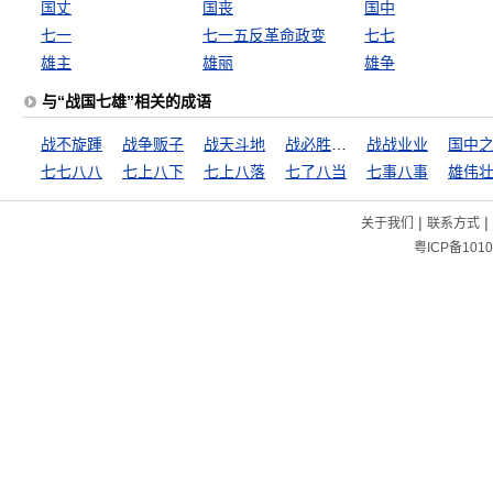
国丈
国丧
国中
七一
七一五反革命政变
七七
雄主
雄丽
雄争
与“战国七雄”相关的成语
战不旋踵
战争贩子
战天斗地
战必胜，攻必取
战战业业
国中
七七八八
七上八下
七上八落
七了八当
七事八事
雄伟
|
|
关于我们
联系方式
粤ICP备1010