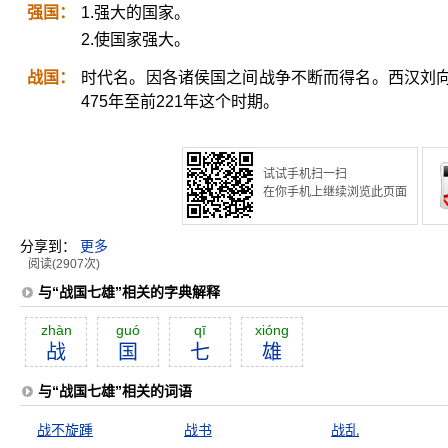
强国：
1.强大的国家。
2.使国家强大。
战国：
时代名。因各诸侯国之间战争不断而得名。西汉刘
475年至前221年这个时期。
试试手机扫一扫
在你手机上继续浏览此页面
分享到：
更多
阅读(2907次)
与“战国七雄”相关的字典解释
zhàn
guó
qī
xióng
战
国
七
雄
与“战国七雄”相关的词语
战不旋踵
战书
战乱