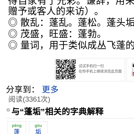
得自家有了光彩。谦辞，用
赠予或客人的来访）。
◎ 散乱：蓬乱。蓬松。蓬头
◎ 茂盛，旺盛：蓬勃。
◎ 量词，用于类似成丛飞蓬
试试手机扫一扫
在你手机上继续浏览此页面
分享到：
更多
阅读(3361次)
与“蓬垢”相关的字典解释
péng
gòu
蓬
垢