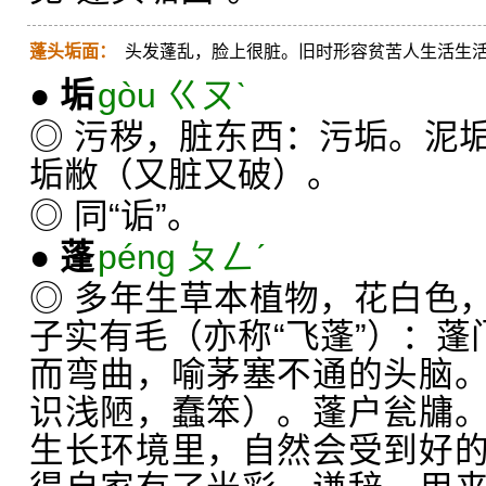
蓬头垢面：
头发蓬乱，脸上很脏。旧时形容贫苦人生活生
●
垢
gòu ㄍㄡˋ
◎ 污秽，脏东西：污垢。泥
垢敝（又脏又破）。
◎ 同“诟”。
●
蓬
péng ㄆㄥˊ
◎ 多年生草本植物，花白色
子实有毛（亦称“飞蓬”）：蓬
而弯曲，喻茅塞不通的头脑
识浅陋，蠢笨）。蓬户瓮牗
生长环境里，自然会受到好