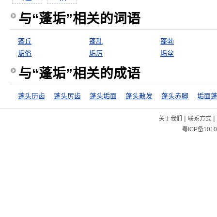
与“蓬垢”相关的词语
蓬丘
蓬乱
蓬勃
垢俗
垢厉
垢坌
与“蓬垢”相关的成语
蓬头历齿
蓬头厉齿
蓬头垢面
蓬头散发
蓬头赤脚
垢面
|
|
关于我们
联系方式
粤ICP备1010