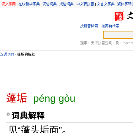
汉文学网
|
在线新华字典
|
汉语词典
|
成语词典
|
中文转拼音
|
文言文字典
|
繁体字转
按拼音检索
按部首检索
提示：
支持拼音查询，例：“wen xu
汉语词典
>
蓬垢的解释
蓬垢
péng gòu
词典解释
见“蓬头垢面”。