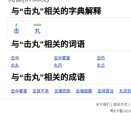
与“击丸”相关的字典解释
jī
wán
击
丸
与“击丸”相关的词语
击中
击中要害
击伤
丸丸
丸丹
丸兰
与“击丸”相关的成语
击中要害
击其不意
击壤而歌
击壤鼓腹
击排冒没
丸泥
|
|
关于我们
联系方式
粤ICP备1010