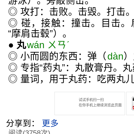
游泳）。旁敲侧击。
◎ 攻打：击败。击毁。打击
◎ 碰，接触：撞击。目击。
“摩肩击毂”）。
●
丸
wán ㄨㄢˊ
◎ 小而圆的东西：弹（
dàn
）
◎ 专指“药丸”：丸散膏丹。
◎ 量词，用于丸药：吃两丸
试试手机扫一扫
在你手机上继续浏览此页面
分享到：
更多
阅读(3758次)