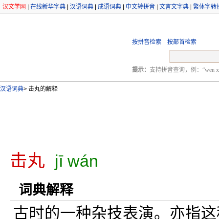
汉文学网
|
在线新华字典
|
汉语词典
|
成语词典
|
中文转拼音
|
文言文字典
|
繁体字转
按拼音检索
按部首检索
提示：
支持拼音查询，例：“wen xu
汉语词典
>
击丸的解释
击丸
jī wán
词典解释
古时的一种杂技表演。亦指这