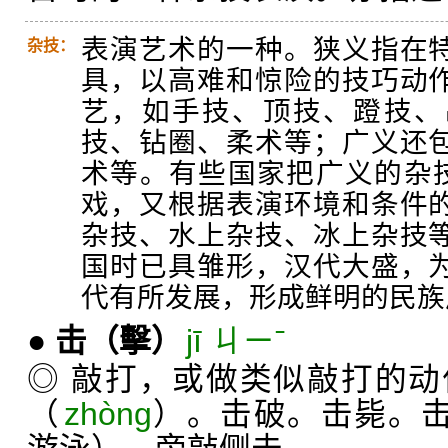
表演艺术的一种。狭义指在
杂技：
具，以高难和惊险的技巧动
艺，如手技、顶技、蹬技、
技、钻圈、柔术等；广义还
术等。有些国家把广义的杂技
戏，又根据表演环境和条件
杂技、水上杂技、冰上杂技
国时已具雏形，汉代大盛，
代有所发展，形成鲜明的民族
●
击
（擊）
jī ㄐㄧˉ
◎ 敲打，或做类似敲打的
（
zhòng
）。击破。击毙。击