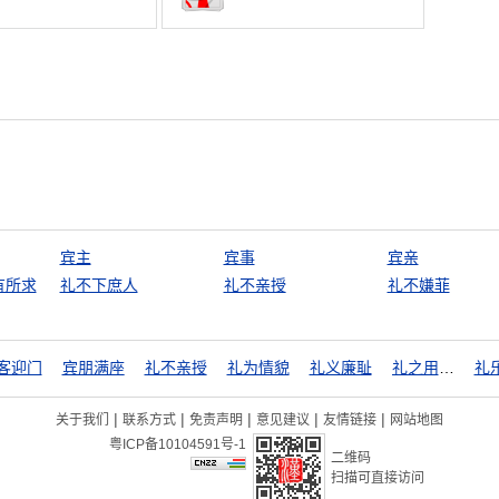
宾主
宾事
宾亲
有所求
礼不下庶人
礼不亲授
礼不嫌菲
客迎门
宾朋满座
礼不亲授
礼为情貌
礼义廉耻
礼之用，和为贵
礼
|
|
|
|
|
关于我们
联系方式
免责声明
意见建议
友情链接
网站地图
粤ICP备10104591号-1
二维码
扫描可直接访问