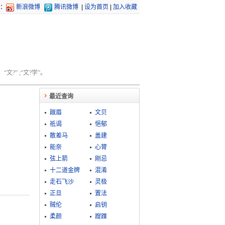
：
新浪微博
腾讯微博
|
设为首页
|
加入收藏
文?” ;“文?学”。
最近查询
踧眉
文贝
祗谒
悒郁
散差马
盖建
能奈
心膂
弦上箭
刚忌
十二道金牌
混淆
走石飞沙
灵极
正旦
置法
贼伦
启钥
柔颜
躞蹀