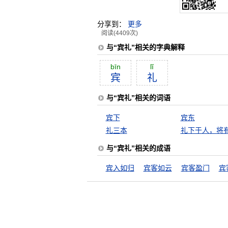
分享到：
更多
阅读(4409次)
与“宾礼”相关的字典解释
bīn
lĭ
宾
礼
与“宾礼”相关的词语
宾下
宾东
礼三本
礼下于人，将
与“宾礼”相关的成语
宾入如归
宾客如云
宾客盈门
宾