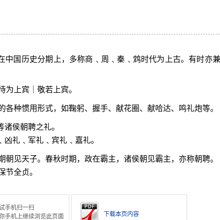
界在中国历史分期上，多称商﹑周﹑秦﹑鸩时代为上古。有时亦
待为上宾｜敬若上宾。
的各种惯用形式，如鞠躬、握手、献花圈、献哈达、鸣礼炮等。
等诸侯朝聘之礼。
礼﹑凶礼﹑军礼﹑宾礼﹑嘉礼。
期朝见天子。春秋时期，政在霸主，诸侯朝见霸主，亦称朝聘。
保节全贞。
试手机扫一扫
下载本页内容
你手机上继续浏览此页面