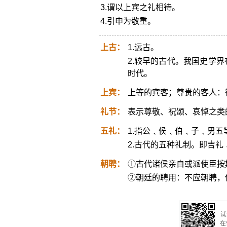
3.谓以上宾之礼相待。
4.引申为敬重。
上古：
1.远古。
2.较早的古代。我国史学
时代。
上宾：
上等的宾客；尊贵的客人：
礼节：
表示尊敬、祝颂、哀悼之类
五礼：
1.指公﹑侯﹑伯﹑子﹑男五
2.古代的五种礼制。即吉
朝聘：
①古代诸侯亲自或派使臣按
②朝廷的聘用：不应朝聘，
试
在