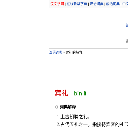
汉文学网
|
在线新华字典
|
汉语词典
|
成语词典
|
中
汉语词典
>
宾礼的解释
宾礼
bīn lǐ
词典解释
1.上古朝聘之礼。
2.古代五礼之一。指接待宾客的礼