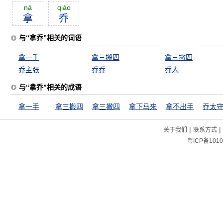
ná
qiáo
拿
乔
与“拿乔”相关的词语
拿一手
拿三搬四
拿三撇四
乔主张
乔乔
乔人
与“拿乔”相关的成语
拿一手
拿三搬四
拿三撇四
拿下马来
拿不出手
|
|
关于我们
联系方式
粤ICP备1010