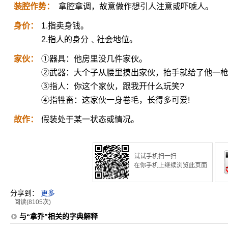
装腔作势：
拿腔拿调，故意做作想引人注意或吓唬人。
身价：
1.指卖身钱。
2.指人的身分﹑社会地位。
家伙：
①器具：他房里没几件家伙。
②武器：大个子从腰里摸出家伙，抬手就给了他一
③指人：你这个家伙，跟我开什么玩笑?
④指牲畜：这家伙一身卷毛，长得多可爱!
故作：
假装处于某一状态或情况。
试试手机扫一扫
在你手机上继续浏览此页面
分享到：
更多
阅读(8105次)
与“拿乔”相关的字典解释