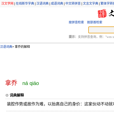
汉文学网
|
在线新华字典
|
汉语词典
|
成语词典
|
中文转拼音
|
文言文字典
|
繁体字转
按拼音检索
按部首检索
提示：
支持拼音查询，例：“wen xu
汉语词典
>
拿乔的解释
拿乔
ná qiáo
词典解释
装腔作势或故作为难，以抬高自己的身价：这家伙动不动就