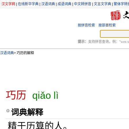
汉文学网
|
在线新华字典
|
汉语词典
|
成语词典
|
中文转拼音
|
文言文字典
|
繁体字转
按拼音检索
按部首检索
提示：
支持拼音查询，例：“wen xu
汉语词典
>
巧历的解释
巧历
qiǎo lì
词典解释
精于历算的人。