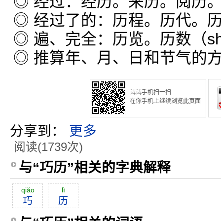
◎ 经过：经历。来历。阅历
◎ 经过了的：历程。历代。
◎ 遍、完全：历览。历数（s
◎ 推算年、月、日和节气的
试试手机扫一扫
在你手机上继续浏览此页面
分享到：
更多
阅读(1739次)
与“巧历”相关的字典解释
qiăo
lì
巧
历