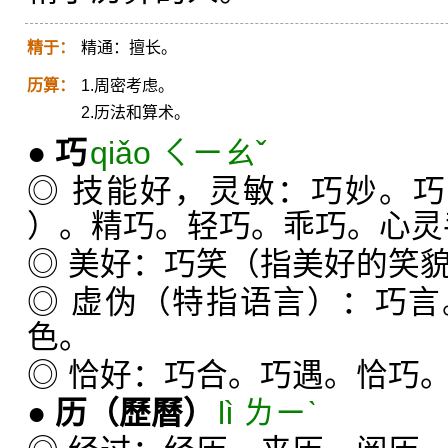
精于：
精通：擅长。
历算：
1.周密考虑。
2.历法和算术。
●
巧
qiǎo ㄑㄧㄠˇ
◎ 技能好，灵敏：巧妙。
）。精巧。轻巧。乖巧。心灵
◎ 美好：巧笑（指美好的笑
◎ 虚伪（特指语言）：巧
色。
◎ 恰好：巧合。巧遇。恰巧
●
历
（歷曆）
lì ㄌㄧˋ