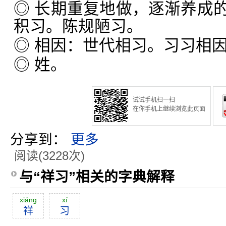
◎ 长期重复地做，逐渐养成
积习。陈规陋习。
◎ 相因：世代相习。习习相
◎ 姓。
试试手机扫一扫
在你手机上继续浏览此页面
分享到：
更多
阅读(3228次)
与“祥习”相关的字典解释
xiáng
xí
祥
习