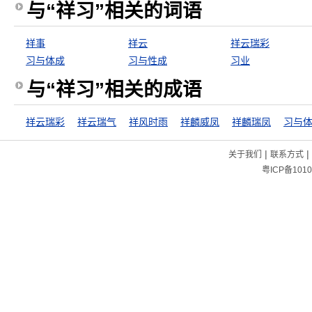
与“祥习”相关的词语
祥事
祥云
祥云瑞彩
习与体成
习与性成
习业
与“祥习”相关的成语
祥云瑞彩
祥云瑞气
祥风时雨
祥麟威凤
祥麟瑞凤
习与
|
|
关于我们
联系方式
粤ICP备1010