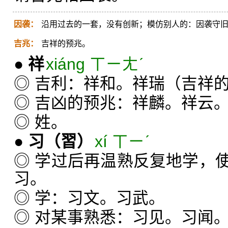
因袭：
沿用过去的一套，没有创新；模仿别人的：因袭守
吉兆：
吉祥的预兆。
●
祥
xiáng ㄒㄧㄤˊ
◎ 吉利：祥和。祥瑞（吉祥
◎ 吉凶的预兆：祥麟。祥云
◎ 姓。
●
习
（習）
xí ㄒㄧˊ
◎ 学过后再温熟反复地学，
习。
◎ 学：习文。习武。
◎ 对某事熟悉：习见。习闻