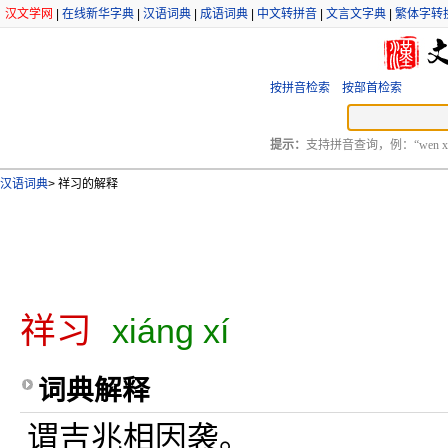
汉文学网
|
在线新华字典
|
汉语词典
|
成语词典
|
中文转拼音
|
文言文字典
|
繁体字转
按拼音检索
按部首检索
提示：
支持拼音查询，例：“wen xu
汉语词典
>
祥习的解释
祥习
xiáng xí
词典解释
谓吉兆相因袭。