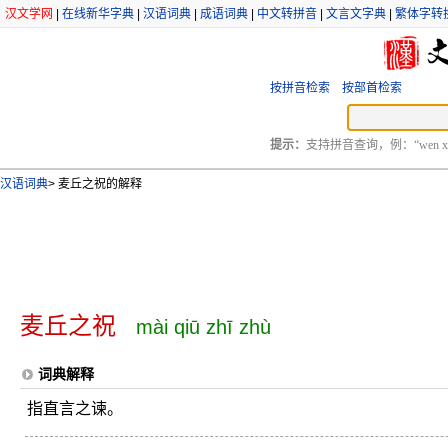
汉文学网
|
在线新华字典
|
汉语词典
|
成语词典
|
中文转拼音
|
文言文字典
|
繁体字转
按拼音检索
按部首检索
提示：
支持拼音查询，例：“wen xu
汉语词典
>
麦丘之祝的解释
麦丘之祝
mài qiū zhī zhù
词典解释
指直言之谏。