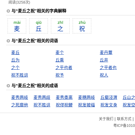
阅读(3258次)
与“麦丘之祝”相关的字典解释
mài
qiū
zhī
zhù
麦
丘
之
祝
与“麦丘之祝”相关的词语
麦丘
麦个
麦丹蕈
丘为
丘乘
丘井
之个
之乎也者
之乎者也
祝不胜诅
祝予
祝人
与“麦丘之祝”相关的成语
麦秀两岐
麦秀两歧
麦秀黍离
麦穗两岐
丘壑泾渭
丘山
之死靡他
祝不胜诅
祝僇祝鲠
祝发披缁
祝发文身
祝发
|
|
关于我们
联系方式
粤ICP备1010