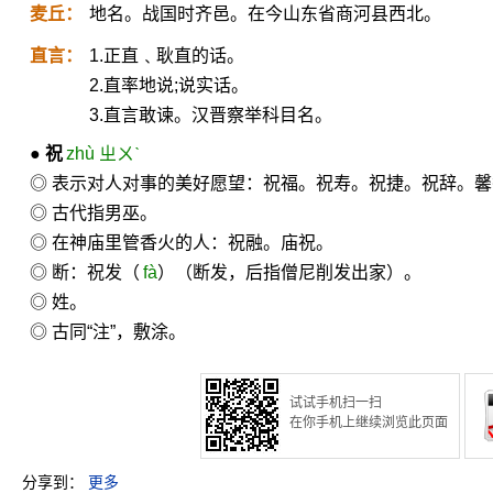
麦丘：
地名。战国时齐邑。在今山东省商河县西北。
直言：
1.正直﹑耿直的话。
2.直率地说;说实话。
3.直言敢谏。汉晋察举科目名。
●
祝
zhù ㄓㄨˋ
◎ 表示对人对事的美好愿望：祝福。祝寿。祝捷。祝辞。
◎ 古代指男巫。
◎ 在神庙里管香火的人：祝融。庙祝。
◎ 断：祝发（
fà
）（断发，后指僧尼削发出家）。
◎ 姓。
◎ 古同“注”，敷涂。
试试手机扫一扫
在你手机上继续浏览此页面
分享到：
更多