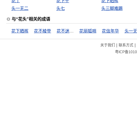
花丁
花下子
花下晒裈
头一无二
头七
头三脚难踢
与“花头”相关的成语
花下晒裈
花不棱登
花不迷人人自迷
花丽狐哨
花信年华
头一
|
|
关于我们
联系方式
粤ICP备1010