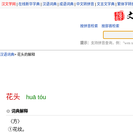
汉文学网
|
在线新华字典
|
汉语词典
|
成语词典
|
中文转拼音
|
文言文字典
|
繁体字转
按拼音检索
按部首检索
提示：
支持拼音查询，例：“wen xu
汉语词典
>
花头的解释
花头
huā tóu
词典解释
〈方〉
①花纹。