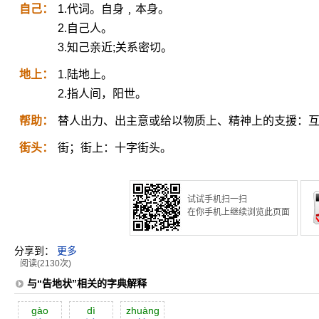
自己：
1.代词。自身﹐本身。
2.自己人。
3.知己亲近;关系密切。
地上：
1.陆地上。
2.指人间，阳世。
帮助：
替人出力、出主意或给以物质上、精神上的支援：
街头：
街；街上：十字街头。
试试手机扫一扫
在你手机上继续浏览此页面
分享到：
更多
阅读(2130次)
与“告地状”相关的字典解释
gào
dì
zhuàng