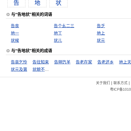
告
地
状
与“告地状”相关的词语
告丧
告个幺二三
告乏
地一
地丁
地上
状候
状儿
状元
与“告地状”相关的成语
告哀乞怜
告往知来
告朔饩羊
告老在家
告老还乡
地上
状元及第
状貌不及中人
|
|
关于我们
联系方式
粤ICP备1010