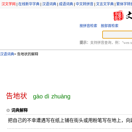
汉文学网
|
在线新华字典
|
汉语词典
|
成语词典
|
中文转拼音
|
文言文字典
|
繁体字转
按拼音检索
按部首检索
提示：
支持拼音查询，例：“wen xu
汉语词典
>
告地状的解释
告地状
gào dì zhuàng
词典解释
把自己的不幸遭遇写在纸上铺在街头或用粉笔写在地上，向