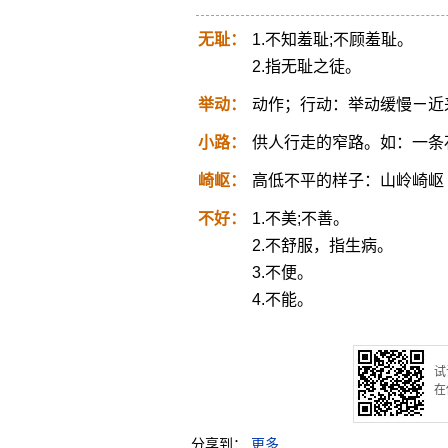
无耻：
1.不知羞耻;不顾羞耻。
2.指无耻之徒。
举动：
动作；行动：举动缓慢ㄧ近
小路：
供人行走的窄路。如：一条
崎岖：
高低不平的样子：山岭崎岖
不好：
1.不美;不善。
2.不舒服，指生病。
3.不便。
4.不能。
试
在
分享到：
更多