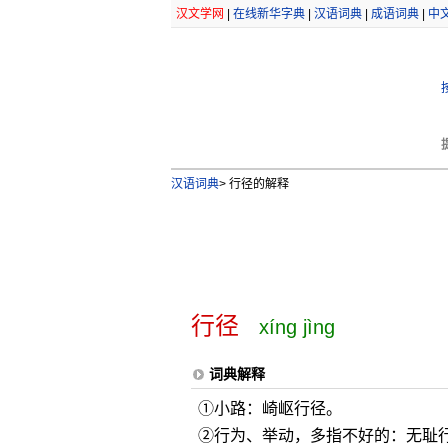
汉文学网
|
在线新华字典
|
汉语词典
|
成语词典
|
中
汉语词典
>
行径的解释
行径
xíng jìng
词典解释
①小路：崎岖行径。
②行为、举动，多指不好的：无耻