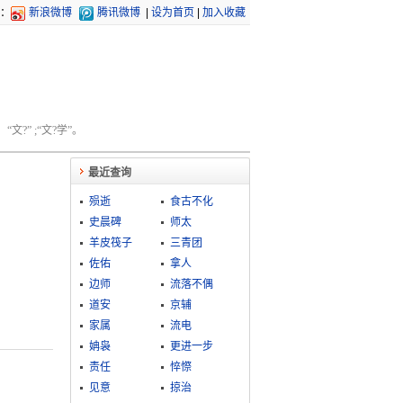
：
新浪微博
腾讯微博
|
设为首页
|
加入收藏
文?” ;“文?学”。
最近查询
殒逝
食古不化
史晨碑
师太
羊皮筏子
三青团
佐佑
拿人
边师
流落不偶
道安
京辅
家属
流电
姌袅
更进一步
责任
悴憏
见意
掠治