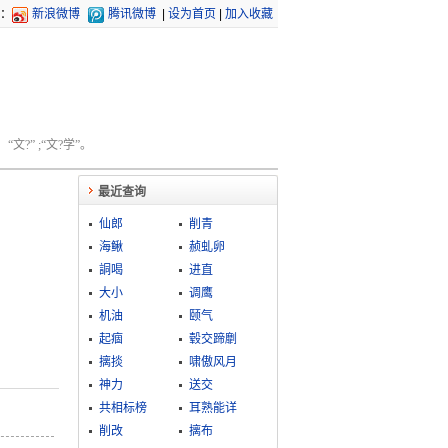
：
新浪微博
腾讯微博
|
设为首页
|
加入收藏
文?” ;“文?学”。
最近查询
仙郎
削青
海鳅
赪虬卵
詷喝
进直
大小
调鹰
机油
颐气
起痼
毂交蹄劘
摛掞
啸傲风月
神力
送交
共相标榜
耳熟能详
削改
摛布