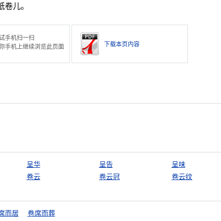
纸卷儿。
试手机扫一扫
下载本页内容
你手机上继续浏览此页面
呈华
呈告
呈味
卷云
卷云冠
卷云纹
席而居
卷席而葬