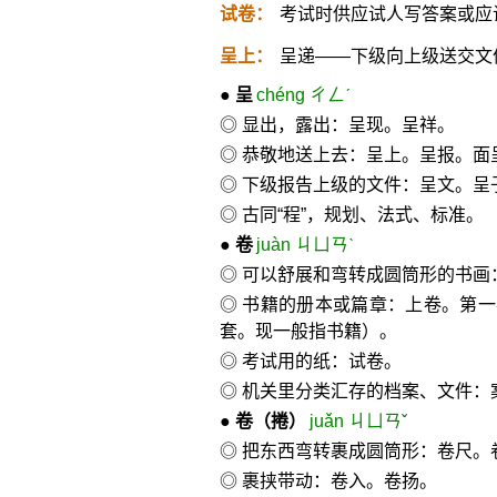
试卷：
考试时供应试人写答案或应
呈上：
呈递——下级向上级送交文
●
呈
chéng ㄔㄥˊ
◎ 显出，露出：呈现。呈祥。
◎ 恭敬地送上去：呈上。呈报。面
◎ 下级报告上级的文件：呈文。呈
◎ 古同“程”，规划、法式、标准。
●
卷
juàn ㄐㄩㄢˋ
◎ 可以舒展和弯转成圆筒形的书画
◎ 书籍的册本或篇章：上卷。第一
套。现一般指书籍）。
◎ 考试用的纸：试卷。
◎ 机关里分类汇存的档案、文件：
●
卷
（捲）
juǎn ㄐㄩㄢˇ
◎ 把东西弯转裹成圆筒形：卷尺。
◎ 裹挟带动：卷入。卷扬。