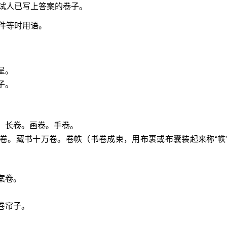
试人已写上答案的卷子。
件等时用语。
呈。
子。
：长卷。画卷。手卷。
卷。藏书十万卷。卷帙（书卷成束，用布裹或布囊装起来称“帙
案卷。
卷帘子。