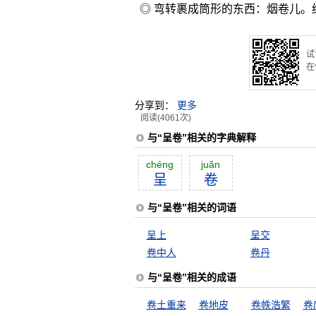
◎ 弯转裹成筒形的东西：烟卷儿。
试
在
分享到：
更多
阅读(4061次)
与“呈卷”相关的字典解释
chéng
juăn
呈
卷
与“呈卷”相关的词语
呈上
呈交
卷中人
卷丹
与“呈卷”相关的成语
卷土重来
卷地皮
卷帙浩繁
卷