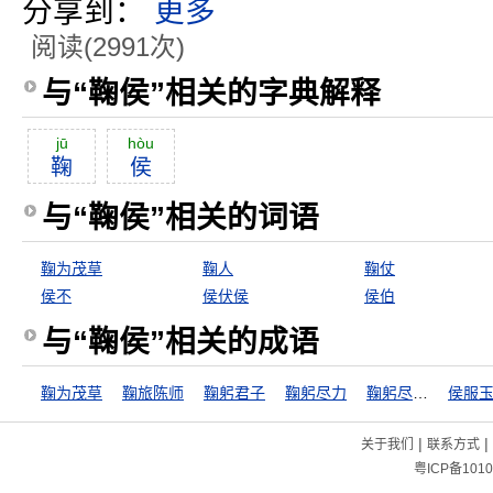
分享到：
更多
阅读(2991次)
与“鞠侯”相关的字典解释
jū
hòu
鞠
侯
与“鞠侯”相关的词语
鞠为茂草
鞠人
鞠仗
侯不
侯伏侯
侯伯
与“鞠侯”相关的成语
鞠为茂草
鞠旅陈师
鞠躬君子
鞠躬尽力
鞠躬尽力，死而后已
侯服
|
|
关于我们
联系方式
粤ICP备1010