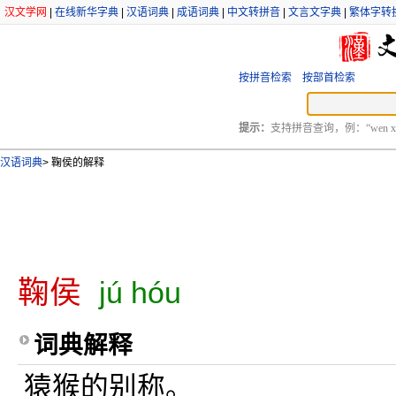
汉文学网
|
在线新华字典
|
汉语词典
|
成语词典
|
中文转拼音
|
文言文字典
|
繁体字转
按拼音检索
按部首检索
提示：
支持拼音查询，例：“wen xu
汉语词典
>
鞠侯的解释
鞠侯
jú hóu
词典解释
猿猴的别称。