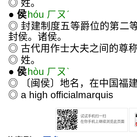
◎ 姓。
●
侯
hóu ㄏㄡˊ
◎ 封建制度五等爵位的第二
封侯。诸侯。
◎ 古代用作士大夫之间的尊
◎ 姓。
●
侯
hòu ㄏㄡˋ
◎ 〔闽侯〕地名，在中国福
◎
a high official
marquis
试试手机扫一扫
在你手机上继续浏览此页面