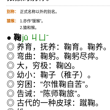
别称：
正式名称以外的别名。
猿猴：
1.亦作“猨猴”。
2.猿和猴。
●
鞠
jū ㄐㄩˉ
◎ 养育，抚养：鞠育。鞠养
◎ 弯曲：鞠躬。鞠躬尽瘁。
◎ 大，穷极：鞠凶。
◎ 幼小：鞠子（稚子）。
◎ 穷困：“尔惟鞠自苦”。
◎ 告诫：“陈师鞠旅”。
◎ 古代的一种皮球：蹴鞠。