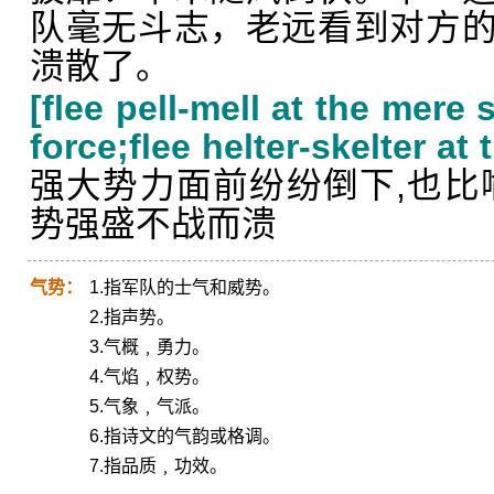
队毫无斗志，老远看到对方
溃散了。
[flee pell-mell at the mere
force;flee helter-skelter at
强大势力面前纷纷倒下,也比
势强盛不战而溃
气势：
1.指军队的士气和威势。
2.指声势。
3.气概﹐勇力。
4.气焰﹐权势。
5.气象﹐气派。
6.指诗文的气韵或格调。
7.指品质﹐功效。