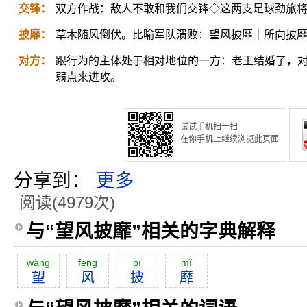
交锋：
双方作战：敌人不敢和我们交锋◇这两支足球劲旅
披靡：
草木随风倒伏。比喻军队溃败：望风披靡｜所向披
对方：
跟行为的主体处于相对地位的一方：老王结婚了，对
弱点来进攻。
试试手机扫一扫
在你手机上继续浏览此页面
分享到：
更多
阅读(4979次)
与“望风披靡”相关的字典解释
wàng
fēng
pī
mĭ
望
风
披
靡