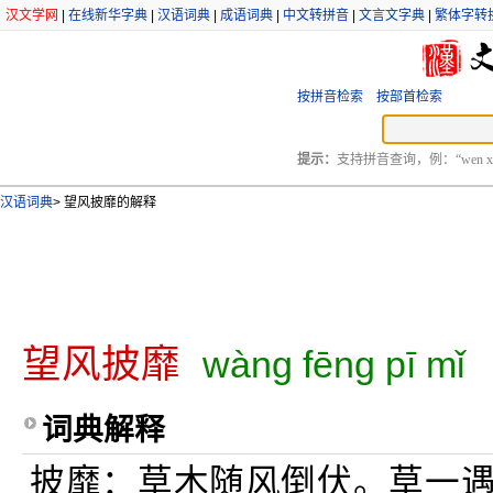
汉文学网
|
在线新华字典
|
汉语词典
|
成语词典
|
中文转拼音
|
文言文字典
|
繁体字转
按拼音检索
按部首检索
提示：
支持拼音查询，例：“wen xu
汉语词典
>
望风披靡的解释
望风披靡
wàng fēng pī mǐ
词典解释
披靡：草木随风倒伏。草一