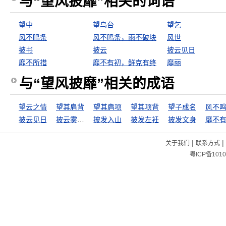
与“望风披靡”相关的词语
望中
望乌台
望乞
风不鸣条
风不鸣条，雨不破块
风世
披书
披云
披云见日
靡不所措
靡不有初，鲜克有终
靡丽
与“望风披靡”相关的成语
望云之情
望其肩背
望其肩项
望其项背
望子成名
风不
披云见日
披云雾睹青天
披发入山
披发左衽
披发文身
|
|
关于我们
联系方式
粤ICP备1010