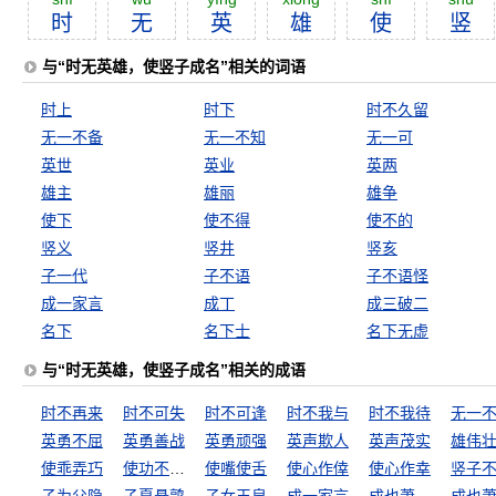
时
无
英
雄
使
竖
与“时无英雄，使竖子成名”相关的词语
时上
时下
时不久留
无一不备
无一不知
无一可
英世
英业
英两
雄主
雄丽
雄争
使下
使不得
使不的
竖义
竖井
竖亥
子一代
子不语
子不语怪
成一家言
成丁
成三破二
名下
名下士
名下无虚
与“时无英雄，使竖子成名”相关的成语
时不再来
时不可失
时不可逢
时不我与
时不我待
无一
英勇不屈
英勇善战
英勇顽强
英声欺人
英声茂实
雄伟
使乖弄巧
使功不如使过
使嘴使舌
使心作倖
使心作幸