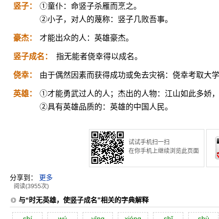
竖子：
①童仆：命竖子杀雁而烹之。
②小子，对人的蔑称：竖子几败吾事。
豪杰：
才能出众的人：英雄豪杰。
竖子成名：
指无能者侥幸得以成名。
侥幸：
由于偶然因素而获得成功或免去灾祸：侥幸考取大
英雄：
①才能勇武过人的人；杰出的人物：江山如此多娇
②具有英雄品质的：英雄的中国人民。
试试手机扫一扫
在你手机上继续浏览此页面
分享到：
更多
阅读(3955次)
与“时无英雄，使竖子成名”相关的字典解释
shí
wú
yīng
xióng
shĭ
shù