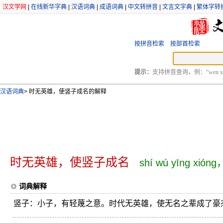
汉文学网
|
在线新华字典
|
汉语词典
|
成语词典
|
中文转拼音
|
文言文字典
|
繁体字转
按拼音检索
按部首检索
提示：
支持拼音查询，例：“wen xu
汉语词典
>
时无英雄，使竖子成名的解释
时无英雄，使竖子成名
shí wú yīng xióng
词典解释
竖子：小子，有轻蔑之意。时代无英雄，使无名之辈成了豪