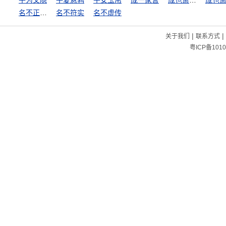
子为父隐
子夏悬鹑
子女玉帛
成一家言
成也萧何败萧何
名不正，言不顺
名不符实
名不虚传
|
|
关于我们
联系方式
粤ICP备1010