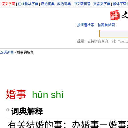
汉文学网
|
在线新华字典
|
汉语词典
|
成语词典
|
中文转拼音
|
文言文字典
|
繁体字转
按拼音检索
按部首检索
提示：
支持拼音查询，例：“wen xu
汉语词典
>
婚事的解释
婚事
hūn shì
词典解释
有关结婚的事：办婚事ㄧ婚事