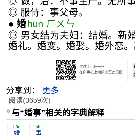
◎ 做，治：不事生产。无所
◎ 服侍：事父母。
●
婚
hūn ㄏㄨㄣˉ
◎ 男女结为夫妇：结婚。新
婚礼。婚变。婚娶。婚外恋。
试试手机扫一扫
在你手机上继续浏览此页面
分享到：
更多
阅读(3659次)
与“婚事”相关的字典解释
hūn
shì
婚
事