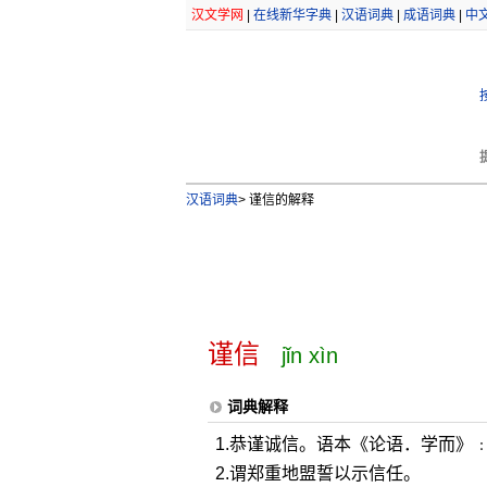
汉文学网
|
在线新华字典
|
汉语词典
|
成语词典
|
中
汉语词典
>
谨信的解释
谨信
jǐn xìn
词典解释
1.恭谨诚信。语本《论语．学而》﹕
2.谓郑重地盟誓以示信任。