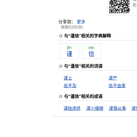
在
分享到：
更多
阅读(5255次)
与“谨信”相关的字典解释
jĭn
xìn
谨
信
与“谨信”相关的词语
谨上
谨严
信不及
信不由衷
与“谨信”相关的成语
谨始虑终
谨小慎微
谨慎从事
谨