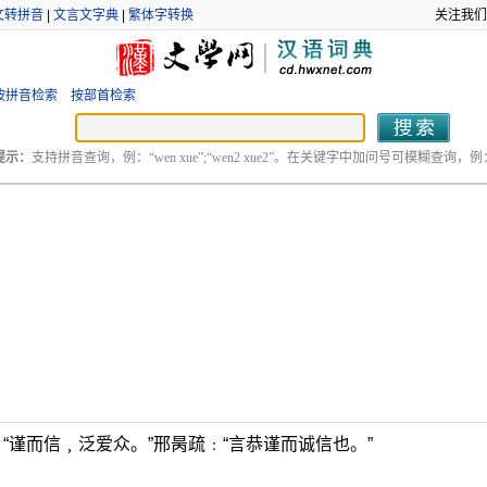
文转拼音
|
文言文字典
|
繁体字转换
关注我们
按拼音检索
按部首检索
提示：
支持拼音查询，例：“wen xue”;“wen2 xue2”。在关键字中加问号可模糊查询，例：“
“谨而信﹐泛爱众。”邢昺疏﹕“言恭谨而诚信也。”