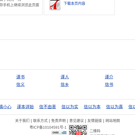
下载本页内容
你手机上继续浏览此页面
谨书
谨人
谨介
信义
信乡
信书
慎小心
谨本详始
信不由衷
信以为实
信以为本
信以为真
|
|
|
|
|
关于我们
联系方式
免责声明
意见建议
友情链接
网站地图
粤ICP备10104591号-1
二维码