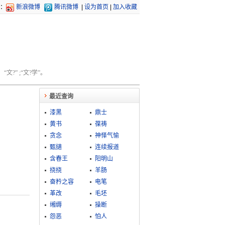
：
新浪微博
腾讯微博
|
设为首页
|
加入收藏
文?” ;“文?学”。
最近查询
漆黑
鼎士
黄书
葆祷
贪念
神怿气愉
甄擿
连续报道
含春王
阳明山
挠挠
羊肠
奋矜之容
电笔
革改
毛坯
缃缛
操断
怨恶
怕人