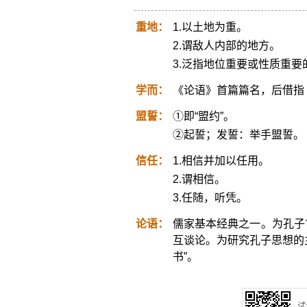
重地：
1.以土地为重。
2.谓敌人内部的地方。
3.泛指地位重要或性质重要
学而：
《论语》首篇篇名，后借指
盟誓：
①即“盟约”。
②起誓；发誓：举手盟誓。
信任：
1.相信并加以任用。
2.谓相信。
3.任随，听凭。
论语：
儒家基本经典之一。为孔子
互谈论。为研究孔子思想的
书”。
试