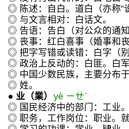
◎ 陈述：自白。道白（亦称“说
◎ 与文言相对：白话文。
◎ 告语：告白（对公众的通
◎ 丧事：红白喜事（婚事和
◎ 把字写错或读错：白字（
◎ 政治上反动的：白匪。白
◎ 中国少数民族，主要分布
◎ 姓。
●
业
（業）
yè ㄧㄝˋ
◎ 国民经济中的部门：工业
◎ 职务，工作岗位：职业。