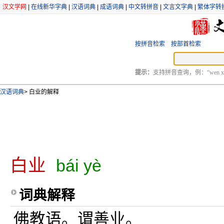
汉文学网
|
在线新华字典
|
汉语词典
|
成语词典
|
中文转拼音
|
文言文字典
|
繁体字转
按拼音检索
按部首检索
提示：
支持拼音查询，例：“wen xu
汉语词典
>
白业的解释
白业
bái yè
词典解释
佛教语。谓善业。