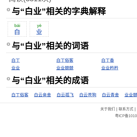
与“白业”相关的字典解释
bái
yè
白
业
与“白业”相关的词语
白丁
白丁俗客
白丁香
业业
业业兢兢
业业矜矜
与“白业”相关的成语
白丁俗客
白云亲舍
白云孤飞
白云苍狗
白云青舍
业业
|
|
关于我们
联系方式
粤ICP备1010