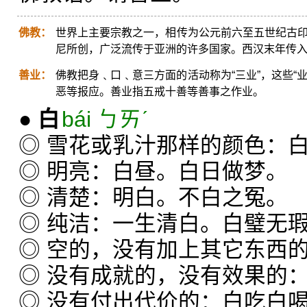
佛教：
世界上主要宗教之一，相传为公元前六至五世纪古印
尼所创，广泛流传于亚洲的许多国家。西汉末年传
善业：
佛教把身﹑口﹑意三方面的活动称为“三业”，这些“
恶等报应。善业指五戒十善等善事之作业。
●
白
bái ㄅㄞˊ
◎ 雪花或乳汁那样的颜色：
◎ 明亮：白昼。白日做梦。
◎ 清楚：明白。不白之冤。
◎ 纯洁：一生清白。白璧无
◎ 空的，没有加上其它东西
◎ 没有成就的，没有效果的
◎ 没有付出代价的：白吃白