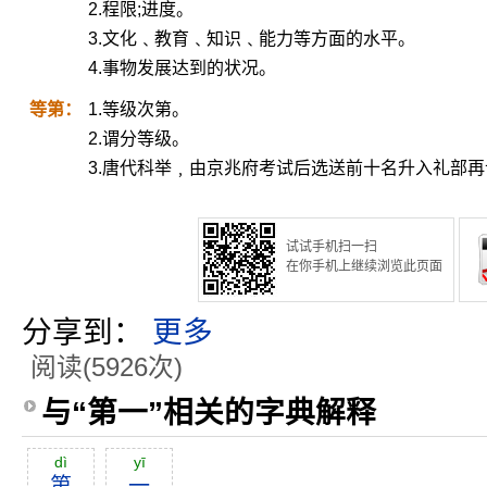
2.程限;进度。
3.文化﹑教育﹑知识﹑能力等方面的水平。
4.事物发展达到的状况。
等第：
1.等级次第。
2.谓分等级。
3.唐代科举﹐由京兆府考试后选送前十名升入礼部再
试试手机扫一扫
在你手机上继续浏览此页面
分享到：
更多
阅读(5926次)
与“第一”相关的字典解释
dì
yī
第
一