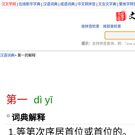
汉文学网
|
在线新华字典
|
汉语词典
|
成语词典
|
中文转拼音
|
文言文字典
|
繁体字转
按拼音检索
按部首检索
提示：
支持拼音查询，例：“wen xu
汉语词典
>
第一的解释
第一
dì yī
词典解释
1.等第次序居首位或首位的。