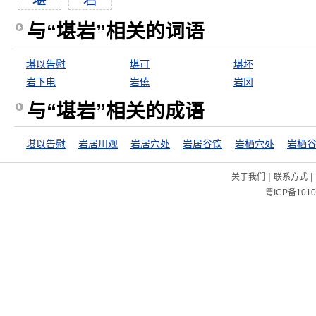
与“堪岩”相关的词语
堪以告慰
堪可
堪坏
岩下电
岩僥
岩冈
与“堪岩”相关的成语
堪以告慰
岩居川观
岩居穴处
岩居谷饮
岩栖穴处
岩栖
|
|
关于我们
联系方式
粤ICP备1010