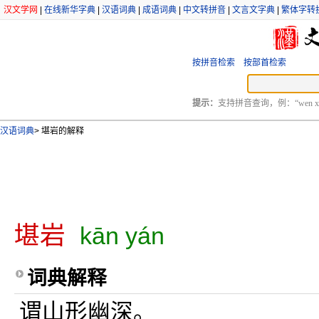
汉文学网
|
在线新华字典
|
汉语词典
|
成语词典
|
中文转拼音
|
文言文字典
|
繁体字转
按拼音检索
按部首检索
提示：
支持拼音查询，例：“wen xu
汉语词典
>
堪岩的解释
堪岩
kān yán
词典解释
谓山形幽深。