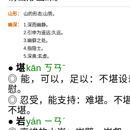
山形：
山的形态;山势。
幽深：
1.深而幽静。
2.引申为遥远;久远。
3.幽僻之处。
4.指隐士。
5.深奥;玄虚。
●
堪
kān ㄎㄢˉ
◎ 能，可以，足以：不堪
慰。
◎ 忍受，能支持：难堪。不
不堪。
●
岩
yán ㄧㄢˊ