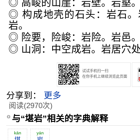
◎ 高峻的山崖：岩壁。岩壑
◎ 构成地壳的石头：岩石
岩。
◎ 险要，险峻：岩险。岩邑
◎ 山洞：中空成岩。岩居穴
试试手机扫一扫
在你手机上继续浏览此页面
分享到：
更多
阅读(2970次)
与“堪岩”相关的字典解释
kān
yán
堪
岩