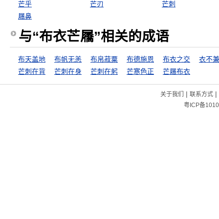
芒乎
芒刃
芒刺
屩鼻
与“布衣芒屩”相关的成语
布天盖地
布帆无恙
布帛菽粟
布德施恩
布衣之交
衣不
芒刺在背
芒刺在身
芒刺在躬
芒寒色正
芒屩布衣
|
|
关于我们
联系方式
粤ICP备1010