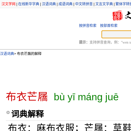
汉文学网
|
在线新华字典
|
汉语词典
|
成语词典
|
中文转拼音
|
文言文字典
|
繁体字转
按拼音检索
按部首检索
提示：
支持拼音查询，例：“wen xu
汉语词典
>
布衣芒屩的解释
布衣芒屩
bù yī máng juē
词典解释
布衣：麻布衣服；芒屩：草