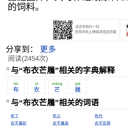
的饲料。
试试手机扫一扫
在你手机上继续浏览此页面
分享到：
更多
阅读(2454次)
与“布衣芒屩”相关的字典解释
bù
yī
máng
jué
布
衣
芒
屩
与“布衣芒屩”相关的词语
布丁
布义
布代
衣不兼彩
衣不兼采
衣不及带