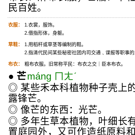
民百姓。
衣服：
1.衣裳，服饰。
2.借指形体，身躯。
草鞋：
1.用稻秆或草茎等编制的鞋。
2.指清代民间某些秘密社团内司交通﹑谍报等职事
布衣：
粗布衣服。旧常称平民：布衣之交｜臣本布衣。
●
芒
máng ㄇㄤˊ
◎ 某些禾本科植物种子壳上
露锋芒。
◎ 像芒的东西：光芒。
◎ 多年生草本植物，叶细长
置庭园外，又可作造纸原料