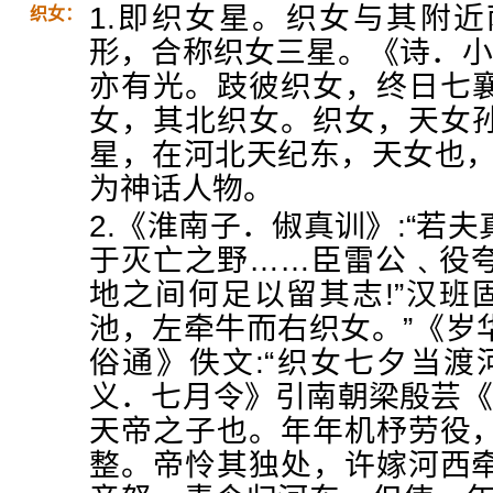
1.即织女星。织女与其附
织女：
形，合称织女三星。《诗．小
亦有光。跂彼织女，终日七襄
女，其北织女。织女，天女孙
星，在河北天纪东，天女也，
为神话人物。
2.《淮南子．俶真训》:“若
于灭亡之野……臣雷公﹑役
地之间何足以留其志!”汉班
池，左牵牛而右织女。”《岁
俗通》佚文:“织女七夕当渡
义．七月令》引南朝梁殷芸《
天帝之子也。年年机杼劳役
整。帝怜其独处，许嫁河西