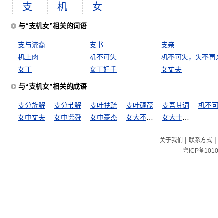
支
机
女
与“支机女”相关的词语
支与流裔
支书
支亲
机上肉
机不可失
机不可失，失不再
女丁
女丁妇壬
女丈夫
与“支机女”相关的成语
支分族解
支分节解
支叶扶疏
支叶硕茂
支吾其词
机不
女中丈夫
女中尧舜
女中豪杰
女大不中留
女大十八变
|
|
关于我们
联系方式
粤ICP备1010