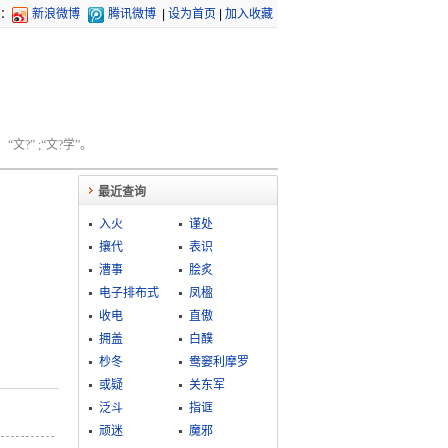
：
新浪微博
腾讯微博
|
设为首页
|
加入收藏
文?” ;“文?学”。
最近查询
入火
谨处
攘代
表识
漕事
脍炙
电子排布式
凤楹
收电
直傲
拥盖
白醭
杪冬
鸯窭利摩罗
或疑
关东军
泛斗
指诓
顽迷
魔邪