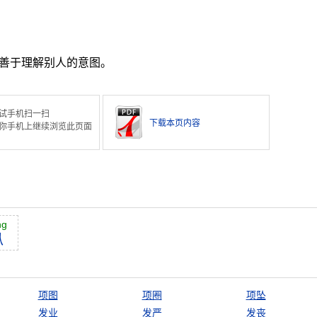
善于理解别人的意图。
试手机扫一扫
下载本页内容
你手机上继续浏览此页面
ng
纵
项图
项圈
项坠
发业
发严
发丧