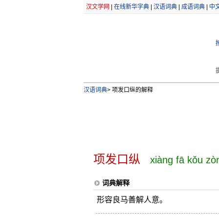
汉文学网
|
在线新华字典
|
汉语词典
|
成语词典
|
中
汉语词典
>
项发口纵的解释
项发口纵
xiàng fā kǒu zò
词典解释
形容良马善解人意。