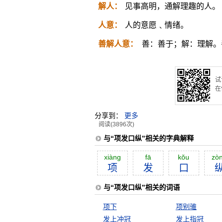
解人：
见事高明，通解理趣的人。
人意：
人的意愿﹑情绪。
善解人意：
善：善于；解：理解。
试
在
分享到：
更多
阅读(3896次)
与“项发口纵”相关的字典解释
xiàng
fā
kŏu
zò
项
发
口
与“项发口纵”相关的词语
项下
项别骓
发上冲冠
发上指冠