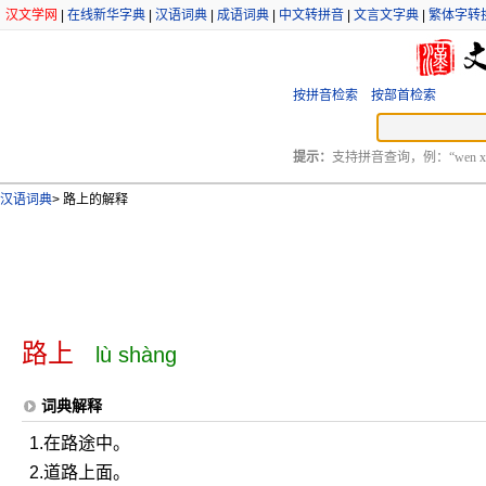
汉文学网
|
在线新华字典
|
汉语词典
|
成语词典
|
中文转拼音
|
文言文字典
|
繁体字转
按拼音检索
按部首检索
提示：
支持拼音查询，例：“wen xu
汉语词典
>
路上的解释
路上
lù shàng
词典解释
1.在路途中。
2.道路上面。