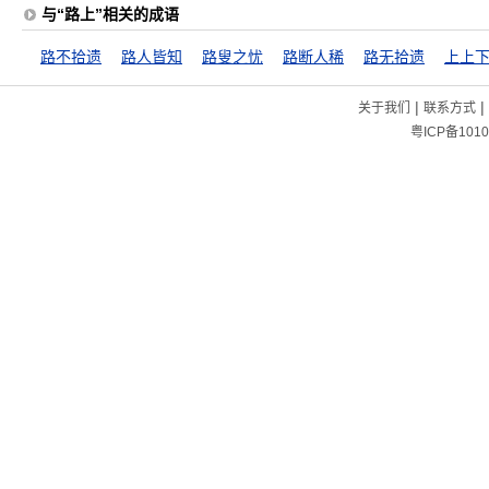
与“路上”相关的成语
路不拾遗
路人皆知
路叟之忧
路断人稀
路无拾遗
上上
|
|
关于我们
联系方式
粤ICP备1010