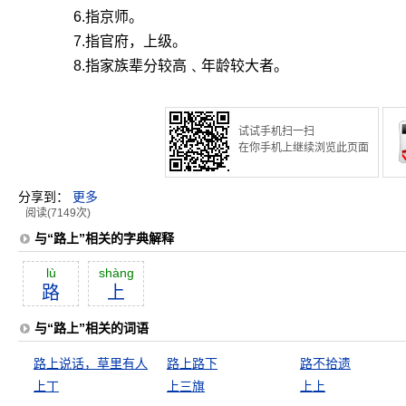
6.指京师。
7.指官府，上级。
8.指家族辈分较高﹑年龄较大者。
试试手机扫一扫
在你手机上继续浏览此页面
分享到：
更多
阅读(7149次)
与“路上”相关的字典解释
lù
shàng
路
上
与“路上”相关的词语
路上说话，草里有人
路上路下
路不拾遗
上丁
上三旗
上上