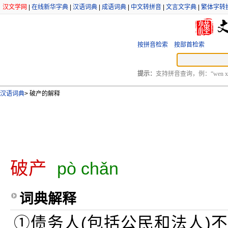
汉文学网
|
在线新华字典
|
汉语词典
|
成语词典
|
中文转拼音
|
文言文字典
|
繁体字转
按拼音检索
按部首检索
提示：
支持拼音查询，例：“wen xu
汉语词典
>
破产的解释
破产
pò chǎn
词典解释
①债务人(包括公民和法人)