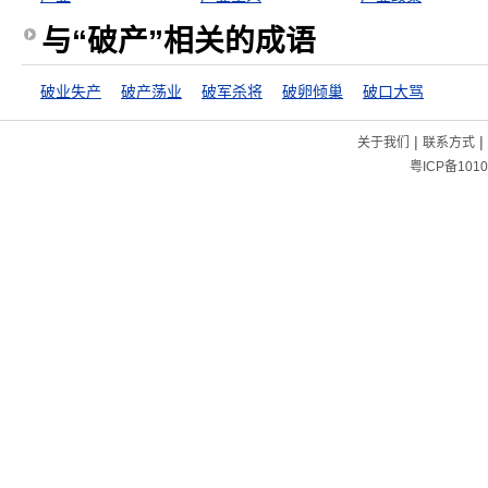
与“破产”相关的成语
破业失产
破产荡业
破军杀将
破卵倾巢
破口大骂
|
|
关于我们
联系方式
粤ICP备1010