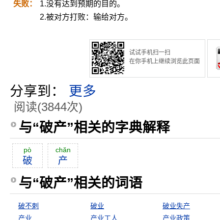
失败：
1.没有达到预期的目的。
2.被对方打败：输给对方。
试试手机扫一扫
在你手机上继续浏览此页面
分享到：
更多
阅读(3844次)
与“破产”相关的字典解释
pò
chăn
破
产
与“破产”相关的词语
破不剌
破业
破业失产
产业
产业工人
产业政策