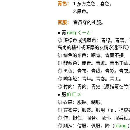
青色：
1.东方之色﹐春色。
2.黑色。
官服：
官员穿的礼服。
●
青
qīng ㄑㄧㄥˉ
◎ 深绿色或浅蓝色：青绿。青碧
高尚的精神或深厚的友情永远不衰
◎ 绿色的东西：踏青。青黄不接。
◎ 靛蓝色：靛青。青紫。青出于蓝
◎ 黑色：青布。青线。青衫。青衣
◎ 喻年轻：青年。青春。青工。
◎ 竹简：青简。青史（原指写在竹
●
服
fú ㄈㄨˊ
◎ 衣裳：服装。制服。
◎ 穿衣裳：服丧。服用（ａ．指穿
◎ 作，担任：服务。服刑。服兵役
◎ 顺从：信服。佩服。降（
xiáng