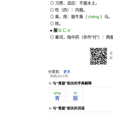
◎ 习惯，适应：不服水土。
◎ 吃（药）：内服。
◎ 乘，用：服牛乘（
chéng
）马。
◎ 姓。
●
服
fù ㄈㄨˋ
◎ 量词，指中药（亦作“付”）：两
试
在
分享到：
更多
阅读(2012次)
与“青服”相关的字典解释
qīng
fú
青
服
与“青服”相关的词语