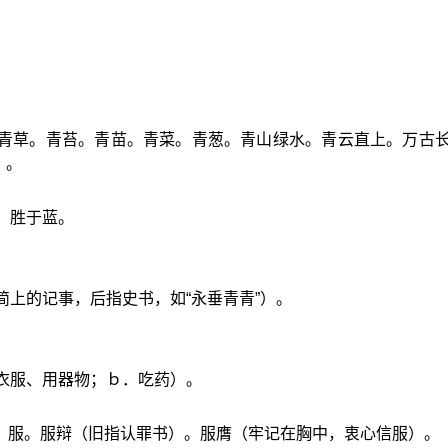
。青草。青苔。青苗。青菜。青葱。青山绿水。青云直上。万古
）。
，胜于蓝。
。
简上的记事，后指史书，如“永垂青青”）。
衣服、用器物；ｂ．吃药）。
。
）服。服辩（旧指认罪书）。服膺（牢记在胸中，衷心信服）。