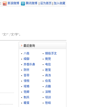
：
新浪微博
腾讯微博
|
设为首页
|
加入收藏
文?” ;“文?学”。
最近查询
八极
随俗浮沈
缉御
箢篼
异香扑鼻
电信
阴世
箬笼
答带
商汤
惜惋
伯鸾
瑶辂
点籍
饱卿
深暝
制兵
培训
暖蛋
愁结