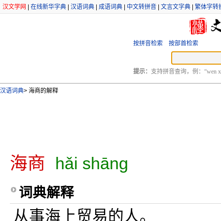
汉文学网
|
在线新华字典
|
汉语词典
|
成语词典
|
中文转拼音
|
文言文字典
|
繁体字转
按拼音检索
按部首检索
提示：
支持拼音查询，例：“wen xu
汉语词典
>
海商的解释
海商
hǎi shāng
词典解释
从事海上贸易的人。