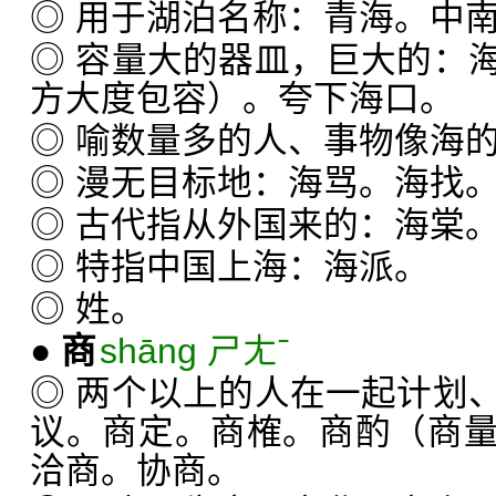
◎ 用于湖泊名称：青海。中
◎ 容量大的器皿，巨大的：
方大度包容）。夸下海口。
◎ 喻数量多的人、事物像海
◎ 漫无目标地：海骂。海找
◎ 古代指从外国来的：海棠
◎ 特指中国上海：海派。
◎ 姓。
●
商
shāng ㄕㄤˉ
◎ 两个以上的人在一起计划
议。商定。商榷。商酌（商
洽商。协商。