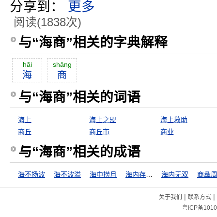
分享到：
更多
阅读(1838次)
与“海商”相关的字典解释
hăi
shāng
海
商
与“海商”相关的词语
海上
海上之盟
海上救助
商丘
商丘市
商业
与“海商”相关的成语
海不扬波
海不波溢
海中捞月
海内存知己，天涯若比邻
海内无双
商彝
|
|
关于我们
联系方式
粤ICP备1010