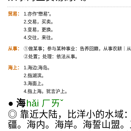
贸易：
1.亦作“懋易”。
2.交易，买卖。
3.变易，更换。
4.交往，来往。
从事：
①做某事；参与某种事业：告养回籍，从事农耕｜
②处置；处理：依法从事。
海上：
1.海边;海岛。
2.指湖滨。
3.海面上。
4.指上海。犹言沪上。
●
海
hǎi ㄏㄞˇ
◎ 靠近大陆，比洋小的水域
疆。海内。海岸。海誓山盟。