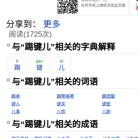
试试手机扫一扫
在你手机上继续浏览此页面
分享到：
更多
阅读(1725次)
与“踢键儿”相关的字典解释
tī
jiàn
ér
踢
键
儿
与“踢键儿”相关的词语
踢串
踢嚓咯嚓
踢团圞
键入
键关
键垫
儿事
儿侬
儿剧
与“踢键儿”相关的成语