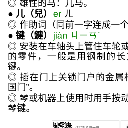
◎ 雄性的马：儿马。
●
儿
（兒）
er
ㄦ
◎ 作助词（同前一字连成一
●
键
（鍵）
jiàn ㄐㄧㄢˋ
◎ 安装在车轴头上管住车轮
的零件，一般是用钢制的长
键。
◎ 插在门上关锁门户的金属
国门”。
◎ 琴或机器上使用时用手按
琴键。