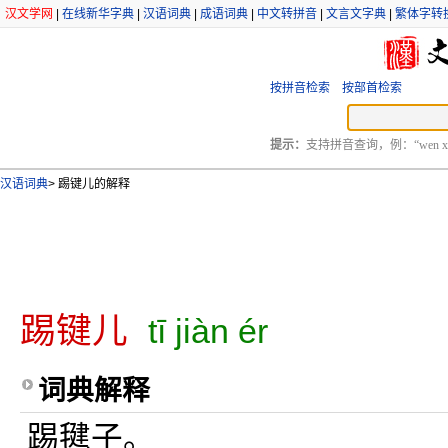
汉文学网
|
在线新华字典
|
汉语词典
|
成语词典
|
中文转拼音
|
文言文字典
|
繁体字转
按拼音检索
按部首检索
提示：
支持拼音查询，例：“wen xu
汉语词典
>
踢键儿的解释
踢键儿
tī jiàn ér
词典解释
踢毽子。