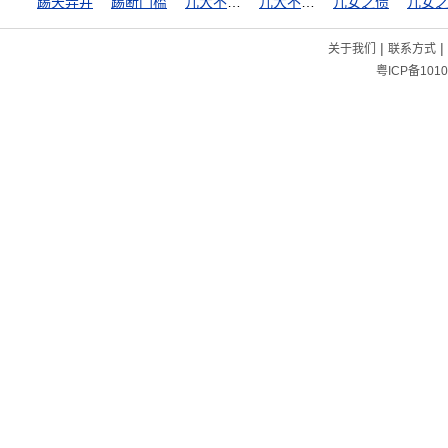
踢天弄井
踢断门槛
儿大不由娘
儿大不由爷
儿女之债
儿女
|
|
关于我们
联系方式
粤ICP备1010