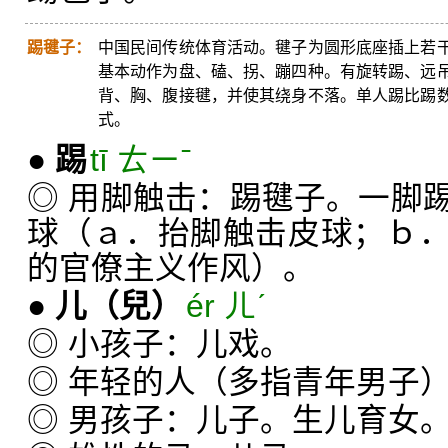
踢毽子：
中国民间传统体育活动。毽子为圆形底座插上若
基本动作为盘、磕、拐、蹦四种。有旋转踢、远
背、胸、腹接毽，并使其绕身不落。单人踢比踢
式。
●
踢
tī ㄊㄧˉ
◎ 用脚触击：踢毽子。一脚
球（ａ．抬脚触击皮球；ｂ
的官僚主义作风）。
●
儿
（兒）
ér ㄦˊ
◎ 小孩子：儿戏。
◎ 年轻的人（多指青年男子
◎ 男孩子：儿子。生儿育女