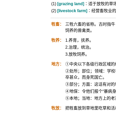
(1)
[grazing land]
∶适于放牧的草
(2)
[livestock farm]
∶经营畜牧业
牲畜：
三牲六畜的省称。古时指牛
饲养的兽禽类。
牧养：
1.养育，抚养。
2.治理，统治。
3.放牧饲养。
地方：
①中央以下各级行政区域的
②处所；部位；领域：学校
卒甚众，而身死国亡。
③部分；方面：这话有对的
④地保：令他们报个“暴病
⑤本地；当地：地方上的老
牧放：
把牲畜放到草地里吃草和活