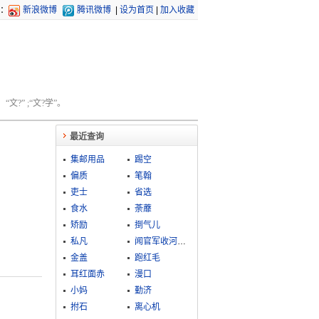
：
新浪微博
腾讯微博
|
设为首页
|
加入收藏
文?” ;“文?学”。
最近查询
集邮用品
踢空
偏质
笔翰
吏士
省选
食水
荼蘼
矫励
捯气儿
私凡
闻官军收河南河北
金盖
跑红毛
耳红面赤
漫口
小妈
勤济
拊石
离心机