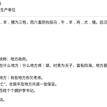
场
的生产单位
﹑羊﹑猪为三牲，而六畜则包括马﹑牛﹑羊﹑鸡﹑犬﹑猪。后
统称：地方政府。
在什么地方｜什么地方疼｜桀、纣贵为天子，富有四海，地方
地方｜有些地方你欠考虑。
身亡”，合族中及地方共递一张保呈。
百姓个个拥护李书记。
动。