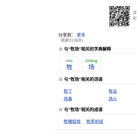
试
在
分享到：
更多
阅读(5138次)
与“牧场”相关的字典解释
mù
chăng
牧
场
与“牧场”相关的词语
牧丁
牧业
场事
场人
与“牧场”相关的成语
牧猪奴戏
牧豕听经